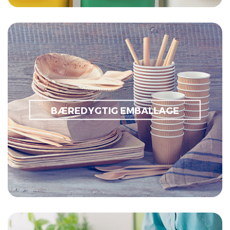
Bager & Indpakningsartikler
Engangsservice
Diverse
BÆREDYGTIG EMBALLAGE
Take away emballage
Læs mere om bæredygtig emballage