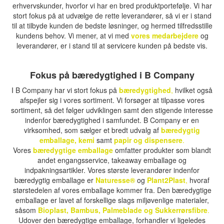
erhvervskunder, hvorfor vi har en bred produktportefølje. Vi har
stort fokus på at udvælge de rette leverandører, så vi er i stand
til at tilbyde kunden de bedste løsninger, og hermed tilfredsstille
kundens behov. Vi mener, at vi med
vores medarbejdere
og
leverandører, er i stand til at servicere kunden på bedste vis.
Fokus på bæredygtighed i B Company
I B Company har vi stort fokus på
bæredygtighed
,
hvilket også
afspejler sig i vores sortiment. Vi forsøger at tilpasse vores
sortiment, så det følger udviklingen samt den stigende interesse
indenfor bæredygtighed i samfundet. B Company er en
virksomhed, som sælger et bredt udvalg af
bæredygtig
emballage
,
kemi
samt
papir og dispensere
.
Vores
bæredygtige emballage
omfatter produkter som blandt
andet engangsservice, takeaway emballage og
indpakningsartikler. Vores største leverandører indenfor
bæredygtig emballage er
Naturesse®
og
Plant2Plast
,
hvoraf
størstedelen af vores emballage kommer fra. Den bæredygtige
emballage er lavet af forskellige slags miljøvenlige materialer,
såsom
Bioplast, Bambus, Palmeblade og Sukkerrørsfibre
.
Udover den bæredygtige emballage, forhandler vi ligeledes