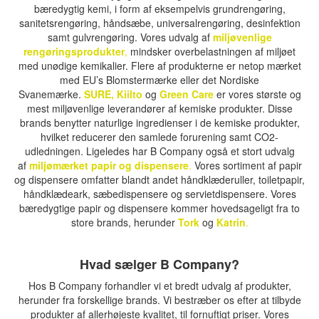
bæredygtig kemi, i form af eksempelvis grundrengøring,
sanitetsrengøring, håndsæbe, universalrengøring, desinfektion
samt gulvrengøring. Vores udvalg af
miljøvenlige
rengøringsprodukter
,
mindsker overbelastningen af miljøet
med unødige kemikalier. Flere af produkterne er netop mærket
med EU’s Blomstermærke eller det Nordiske
Svanemærke.
SURE
,
Kiilto
og
Green Care
er vores største og
mest miljøvenlige leverandører af kemiske produkter. Disse
brands benytter naturlige ingredienser i de kemiske produkter,
hvilket reducerer den samlede forurening samt CO2-
udledningen. Ligeledes har B Company også et stort udvalg
af
miljømærket papir og dispensere
.
Vores sortiment af papir
og dispensere omfatter blandt andet håndklæderuller, toiletpapir,
håndklædeark, sæbedispensere og servietdispensere. Vores
bæredygtige papir og dispensere kommer hovedsageligt fra to
store brands, herunder
Tork
og
Katrin
.
Hvad sælger B Company?
Hos B Company forhandler vi et bredt udvalg af produkter,
herunder fra forskellige brands. Vi bestræber os efter at tilbyde
produkter af allerhøjeste kvalitet, til fornuftigt priser. Vores