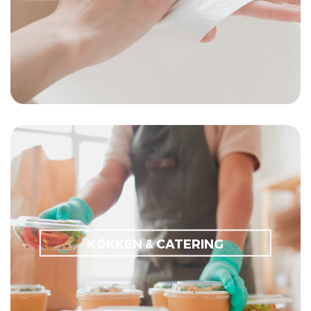
Værkstedsruller
Toiletsædepapir
Ansigtsservietter
Engangsservice
Flergangsservice
Foliebakker
Fødevareposer
KØKKEN & CATERING
Fødevareemballage
Take away emballage
Bager- & indpakningsartikler