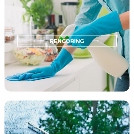
Bad & Toilet
Grundrengøring
Køkkenrengøring
Desinfektion
RENGØRING
Universalrengøring
Gulvrengøring
Lugtsanering
Miljømærket
Teleskopstænger
Gummi
Håndtag