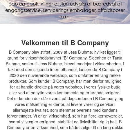
pap og papir. Vi har et stort udvalg af bæredygtigt
engangsservice, servicerings emballager, affaldsposer
m.m.
Velkommen til B Company
B Company blev stiftet i 2009 af Jess Bluhme, hvilket ligger til
grund for virksomhedsnavnet ”B” Company. Sidenhen er Tanja
Bluhme, søster til Jess Bluhme, blevet medejer i virksomheden. I
takt med den stigende internethandel, lancerede B Company i
2020 den nuværende webshop, som omfatter en lang række
produkter. Som kunde i B Company, har man derfor mulighed
for at handle direkte på vores webshop, i vores fysiske butik
eller ved at benytte vores kompetente og erfarende sælgere.
Det er kunden der står øverst på dagsordenen i B Company, og
vores målsætning er derfor, at levere varer og service i
allerhøjeste kvalitet, som stemmer overens med kundens
forventninger. Vi er en virksomhed, som har flere kerneværdier,
hvoraf vi vægter ærlighed, stabilitet og fleksibilitet rigtig højt. B
Company er en virksomhed, som både sælger til en lang række