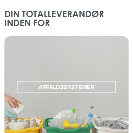
DIN TOTALLEVERANDØR
INDEN FOR
Affaldssortering
Affaldsspande & Låg
Læs mere om affaldssortering
AFFALDSSYSTEMER
Affaldsstativer
Affaldssække & Spandeposer