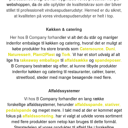
webshoppen, da
de alle opfylder de kvalitetskrav som der bliver
stillet til professionelt vinduespudserudstyr. Hermed er du sikret,
at kvaliteten på vores vinduespudserudstyr er helt i top.
Køkken & catering
Her hos B Company forhand
ler vi alt det du står og manlger
indenfor embalage til køkken og catering, hvoraf det er muligt at
købe produkter fra store brands som
Catersource
,
Duni
,
Naturesse®
,
Plant2Plast
og
Tork
.
Vi har et stort udvalg af alt
lige fra
takeaway emballage
til
affaldsække
og
spandeposer
.
B Company bestræber sig efter, at kunne tilbyde produkter
indenfor køkken og catering til restauranter, caféer, barer,
streetfood, steder med mange besøgende med flere.
Affaldssystemer
Vi hos B
Company forhandler en lang række
forskellige
affaldssystemer, herunder
affaldsspande
,
stativer
,
pedalspande
og meget mere. I takt med at der er kommet øget
fokus på
affaldssortering
,
har vi valgt at udvide vores sortiment
med flere produkter som netop kan bruges til dette formål.
Størstedelen af vores produkter til affald fås i forskellige