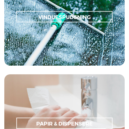
Skinner
VINDUESPUDSNING
Stripholder
Stripovertræk
Vandførende stænger
Startsæt
Toiletpapir & -ruller
Køkkenruller
Håndark
Håndklæderuller
PAPIR & DISPENSERE
Dispenser