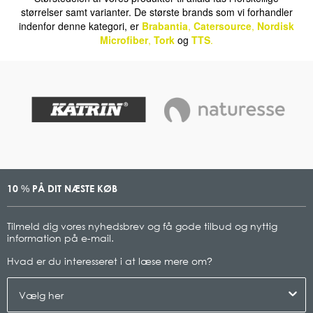
størrelser samt varianter. De største brands som vi forhandler
indenfor denne kategori, er
Brabantia
,
Catersource
,
Nordisk
Microfiber
,
Tork
og
TTS
.
10
PÅ DIT NÆSTE KØB
%
Tilmeld dig vores nyhedsbrev og få gode tilbud og nyttig
information på e-mail.
Hvad er du interesseret i at læse mere om
?