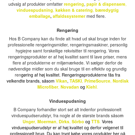
udvalg af produkter omfatter
rengøring
,
papir
&
dispensere
,
vinduespudsning
,
køkken &
catering
,
bæredygtig
emballage
,
affaldssystemer
med flere.
Rengøring
Hos B Company kan du finde alt hvad ud skal bruge inden for
professionelle rengøringsmidler, rengøringsmaskiner, personlig
hygiejne samt forskellige rekvisitter til rengøring. Vores
rengøringsprodukter er af høj kvalitet samt til lave priser, mens
flere af produkterne er miljømærkede. Vi sælger derfor de
nødvendige midler som du skal bruge til en effektiv og grundig
ren
gøring af høj kvalitet. Rengøringsprodukterne fås fra
velkendte brands, såsom
Vikan
,
TASKI
,
PrimeSource
,
Nordisk
Microfiber
,
Novadan
og
Kiehl
.
Vinduespudsning
B Company forhandler stort set alt indenfor professionelt
vinduespudserudstyr, fra nogle af de største brands såso
m
Unger
,
Moerman
,
Dirks
,
Sörbo
og
TTS
.
Vores
vinduespudserudstyr er af høj kvalitet og derfor velgenet til
professionelt brug. Du kan trygt købe vores produkter her på