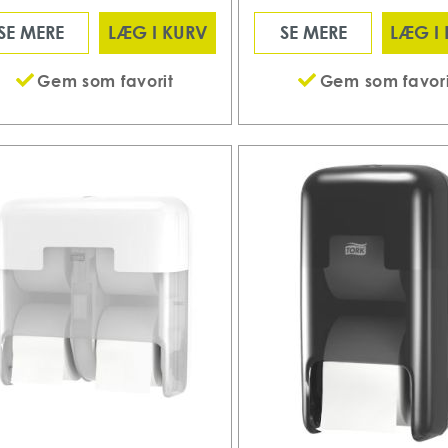
SE MERE
LÆG I KURV
SE MERE
LÆG I
Gem som favorit
Gem som favori