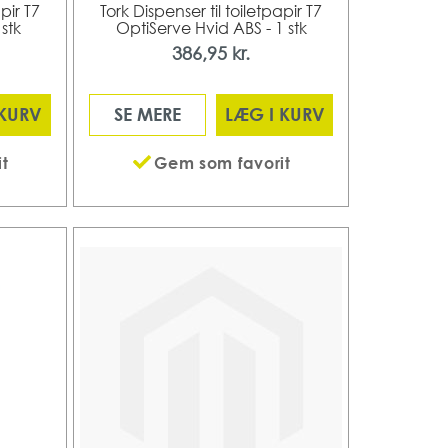
pir T7
Tork Dispenser til toiletpapir T7
stk
OptiServe Hvid ABS - 1 stk
386,95 kr.
 KURV
SE MERE
LÆG I KURV
t
Gem som favorit