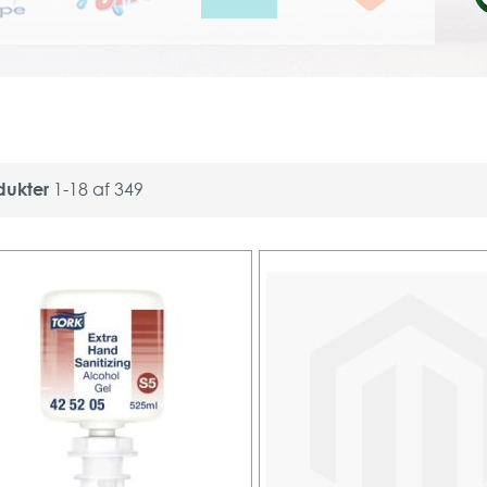
dukter
1
-
18
af
349