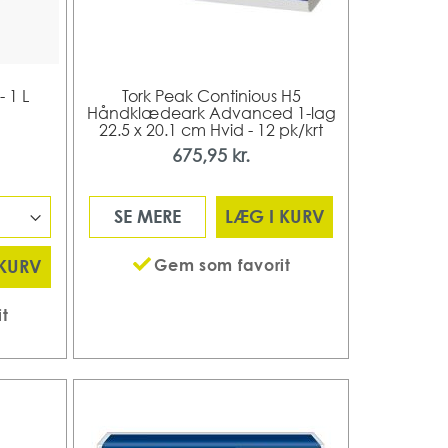
 1 L
Tork Peak Continious H5
Håndklædeark Advanced 1-lag
22.5 x 20.1 cm Hvid - 12 pk/krt
675,95 kr.
SE MERE
LÆG I KURV
Gem som favorit
 KURV
t