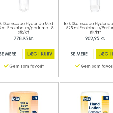
rk Skumsæbe Flydende Mild
Tork Skumsæbe Flydende 
5 ml Ecolabel m/parfume - 8
525 ml Ecolabel u/Parfu
stk/krt
stk/krt
778,95 kr.
902,95 kr.
SE MERE
LÆG I KURV
SE MERE
LÆG I
Gem som favorit
Gem som favori