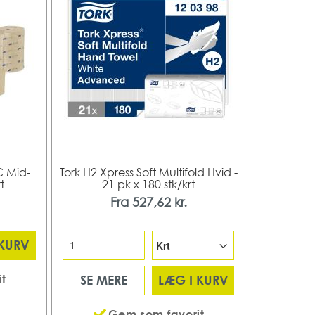
C Mid-
Tork H2 Xpress Soft Multifold Hvid -
t
21 pk x 180 stk/krt
Fra
527,62 kr.
 KURV
t
SE MERE
LÆG I KURV
Gem som favorit