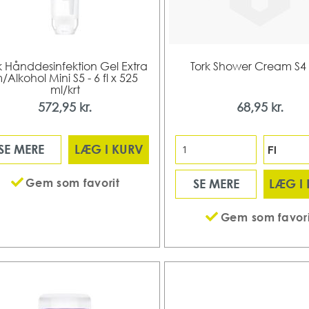
k Hånddesinfektion Gel Extra
Tork Shower Cream S4 -
/Alkohol Mini S5 - 6 fl x 525
ml/krt
572,95 kr.
68,95 kr.
SE MERE
LÆG I KURV
Gem som favorit
SE MERE
LÆG I
Gem som favori