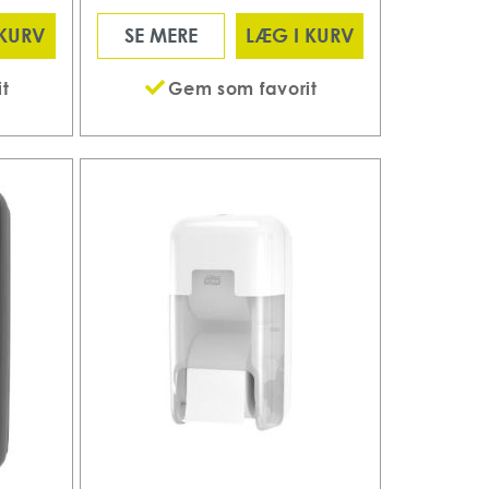
 KURV
SE MERE
LÆG I KURV
t
Gem som favorit