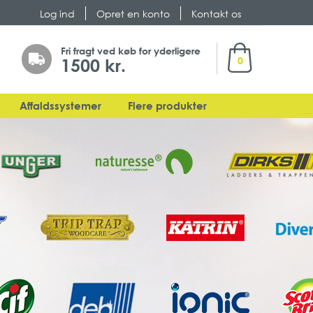
Log ind
Opret en konto
Kontakt os
Min indkøbsk
Fri fragt ved køb for yderligere
1500 kr.
0
Affaldssystemer
Flere produkter