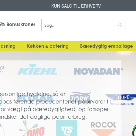
Skip
KUN SALG TIL ERHVERV
to
Content
Search
Bonuskroner
5%
Search
dsning
Køkken & catering
Bæredygtig emballage
personlige hygiejne, så er
uropas førende producenter af papirvarer til
r stor vægt på bæredygtighed, og forsøger
indsker det daglige papirforbrug.