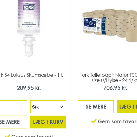
rk S4 Luksus Skumsæbe - 1 L
Tork Toiletpapir Natur FS
size u/Hylse - 24 rl/kr
209,95 kr.
706,95 kr.
SE MERE
LÆG I
Gem som favori
SE MERE
LÆG I KURV
Gem som favorit