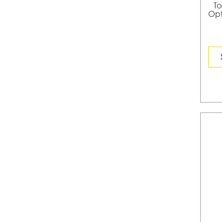
To
Opt