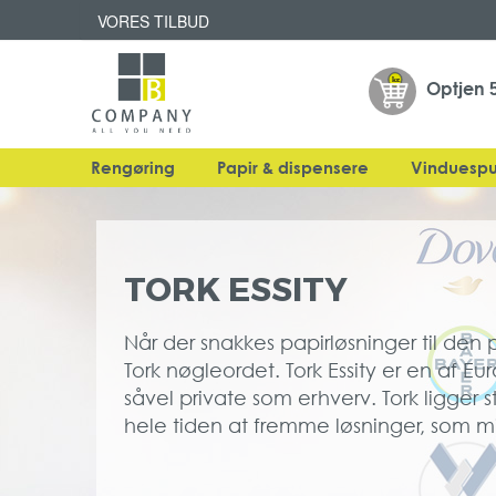
VORES TILBUD
Optjen
Rengøring
Papir & dispensere
Vinduespu
TORK ESSITY
Når der snakkes papirløsninger til den 
Tork nøgleordet. Tork Essity er en af E
såvel private som erhverv. Tork ligge
hele tiden at fremme løsninger, som m