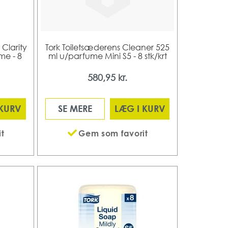
Clarity
Tork Toiletsæderens Cleaner 525
me - 8
ml u/parfume Mini S5 - 8 stk/krt
580,95 kr.
 KURV
SE MERE
LÆG I KURV
t
Gem som favorit