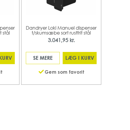
spenser
Dandryer Loki Manuel dispenser
 stål
t/skumsæbe sort rustfrit stål
3.041,95 kr.
 KURV
SE MERE
LÆG I KURV
t
Gem som favorit