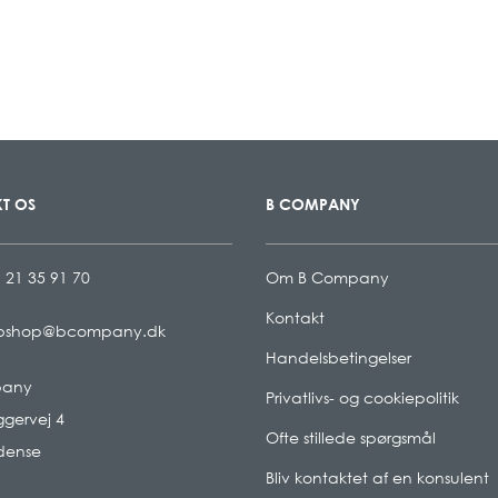
T OS
B COMPANY
 21 35 91 70
Om B Company
Kontakt
bshop@bcompany.dk
Handelsbetingelser
pany
Privatlivs- og cookiepolitik
gervej 4
Ofte stillede spørgsmål
dense
Bliv kontaktet af en konsulent