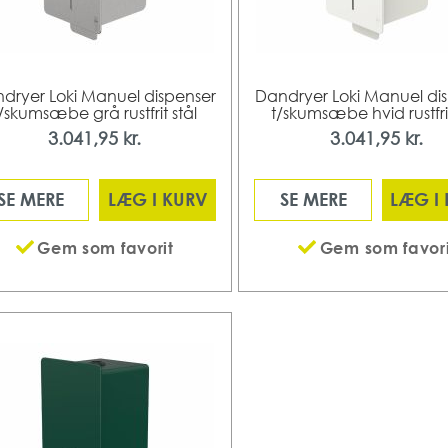
dryer Loki Manuel dispenser
Dandryer Loki Manuel di
/skumsæbe grå rustfrit stål
t/skumsæbe hvid rustfrit
3.041,95 kr.
3.041,95 kr.
SE MERE
LÆG I KURV
SE MERE
LÆG I
Gem som favorit
Gem som favori