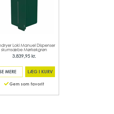
dryer Loki Manuel Dispenser
skumsæbe Mørkekgrøn
3.839,95 kr.
SE MERE
LÆG I KURV
Gem som favorit