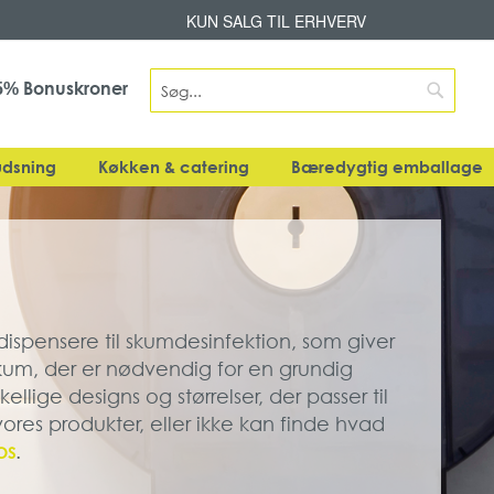
Skip
KUN SALG TIL ERHVERV
to
Content
Search
Bonuskroner
5%
Search
dsning
Køkken & catering
Bæredygtig emballage
dispensere til skumdesinfektion, som giver
kum, der er nødvendig for en grundig
ellige designs og størrelser, der passer til
 vores produkter, eller ikke kan finde hvad
os
.