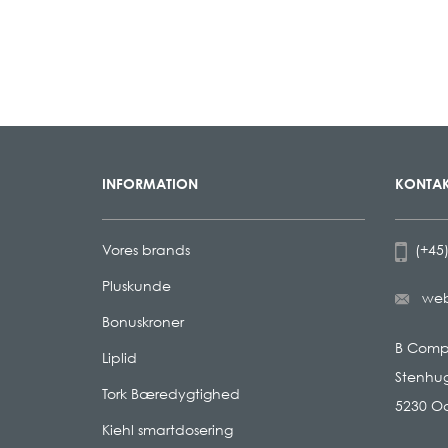
INFORMATION
KONTAK
Vores brands
(+45)
Pluskunde
we
Bonuskroner
B Com
Liplid
Stenhug
Tork Bæredygtighed
5230 O
Kiehl smartdosering