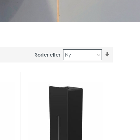
Stigende
Sorter efter
orden