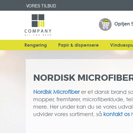
VORES TILBUD
Optjen
Rengøring
Papir & dispensere
Vinduespu
NORDISK MICROFIBE
Nordisk
Microfiber
er et dansk brand s
mopper, fremfører, microfiberklude, t
mere. Her under kan du se vores udval
udvider vores sortiment, så
kontakt os
h