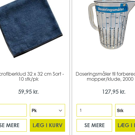
rofiberklud 32 x 32 cm Sort -
Doseringsmåler til forbere
10 stk/pk
mopper/klude, 2000
59,95 kr.
127,95 kr.
SE MERE
LÆG I KURV
SE MERE
LÆG I