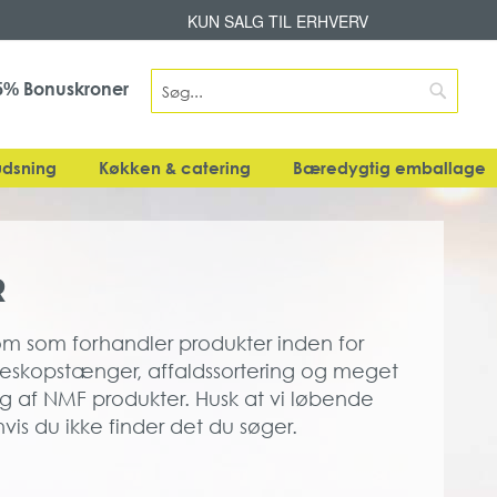
Skip
KUN SALG TIL ERHVERV
to
Content
Search
Bonuskroner
5%
Search
dsning
Køkken & catering
Bæredygtig emballage
R
om som forhandler produkter inden for
eleskopstænger, affaldssortering og meget
g af NMF produkter. Husk at vi løbende
vis du ikke finder det du søger.