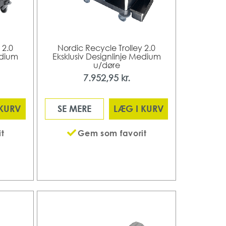
 2.0
Nordic Recycle Trolley 2.0
edium
Eksklusiv Designlinje Medium
u/døre
7.952,95 kr.
 KURV
SE MERE
LÆG I KURV
t
Gem som favorit