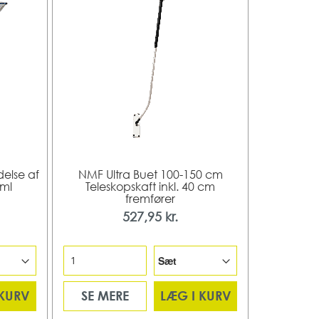
delse af
NMF Ultra Buet 100-150 cm
 ml
Teleskopskaft inkl. 40 cm
fremfører
527,95 kr.
 KURV
SE MERE
LÆG I KURV