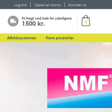
Log ind
Opret en konto
Kontakt os
Min indkøbsk
Fri fragt ved køb for yderligere
1500 kr.
0
Affaldssystemer
Flere produkter