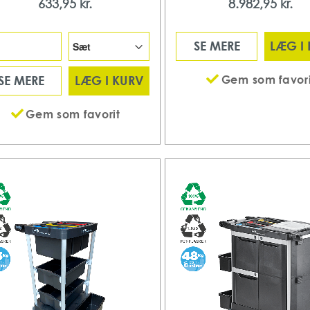
633,95 kr.
8.982,95 kr.
SE MERE
LÆG I
Gem som favori
SE MERE
LÆG I KURV
Gem som favorit