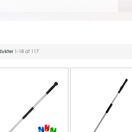
dukter
1
-
18
af
117