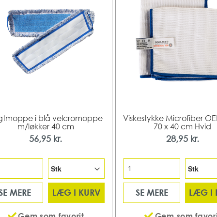
gtmoppe i blå velcromoppe
Viskestykke Microfiber O
m/løkker 40 cm
70 x 40 cm Hvid
56,95 kr.
28,95 kr.
SE MERE
LÆG I KURV
SE MERE
LÆG I
Gem som favorit
Gem som favori