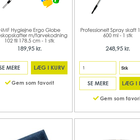
NMF Hygiejne Ergo Globe
Professionelt Spray skaft
eskopskafter m/farvekodning
600 ml - 1 stk
102 til 178.5 cm - 1 stk
189,95 kr.
248,95 kr.
SE MERE
LÆG I KURV
Gem som favorit
SE MERE
LÆG I
Gem som favori