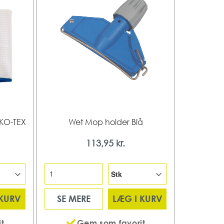
EKO-TEX
Wet Mop holder Blå
113,95 kr.
 KURV
SE MERE
LÆG I KURV
t
Gem som favorit