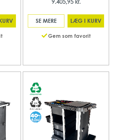
9.405,95 kr.
 KURV
SE MERE
LÆG I KURV
t
Gem som favorit