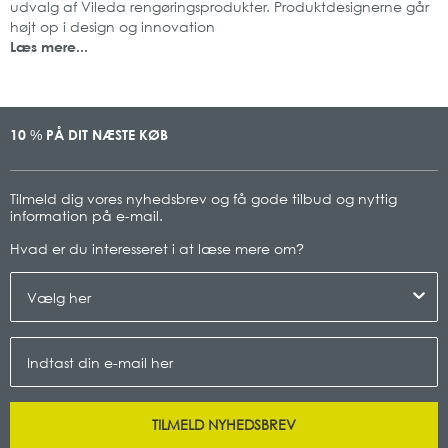
udvalg af Vileda rengøringsprodukter. Produktdesignerne går
højt op i design og innovation
Læs mere...
10
PÅ DIT NÆSTE KØB
%
Tilmeld dig vores nyhedsbrev og få gode tilbud og nyttig
information på e-mail.
Hvad er du interesseret i at læse mere om
?
TILMELD NYHEDSBREV