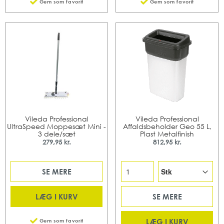
Gem som favorit
Gem som favorit
Vileda Professional
Vileda Professional
UltraSpeed Moppesæt Mini -
Affaldsbeholder Geo 55 L,
3 dele/sæt
Plast Metalfinish
279,95 kr.
812,95 kr.
SE MERE
LÆG I KURV
SE MERE
LÆG I KURV
Gem som favorit