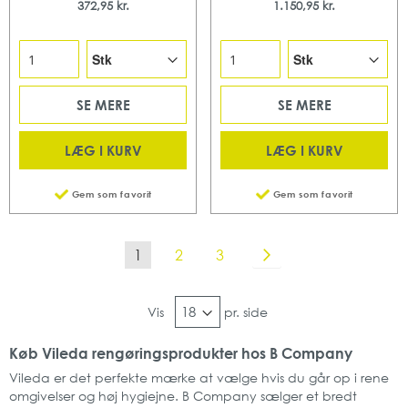
372,95 kr.
1.150,95 kr.
SE MERE
SE MERE
LÆG I KURV
LÆG I KURV
Gem som favorit
Gem som favorit
Side
Du læser i øjeblikket side
Side
Side
Side
Videre
1
2
3
Vis
pr. side
Køb Vileda rengøringsprodukter hos B Company
Vileda er det perfekte mærke at vælge hvis du går op i rene
omgivelser og høj hygiejne. B Company sælger et bredt