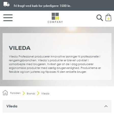
Fri fragt ved køb for yderligere
1500 kr.
Search
M
0
VILEDA
Vileda Professionel producerer innovative løsninger til professionelle i
rengøringsbranchen. Vileda’s produkter er blevet udviklet i
samarbejde med brugeren, hvilket gør at de i dag producerer
ergonomiske produkter med særlig brugervenlighed. Produkterne er
fleksible og kan justeres og tilpasses til den enkelte bruger.
Forsiden
Brands
Vileda
Vileda