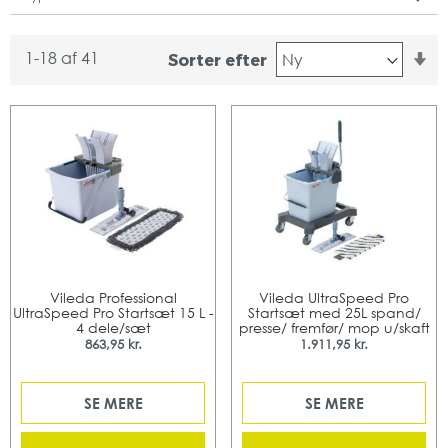
St
1
-
18
af
41
Sorter efter
or
Vileda Professional
Vileda UltraSpeed Pro
UltraSpeed Pro Startsæt 15 L -
Startsæt med 25L spand/
4 dele/sæt
presse/ fremfør/ mop u/skaft
863,95 kr.
1.911,95 kr.
SE MERE
SE MERE