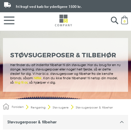
Fri fragt ved køb for yderligere
1500 kr.
Search
M
0
STØVSUGERPOSER & TILBEHØR
Her finder du alt indenfor tilbehør til din støvsuger. Har du brug for en ny
slange, ledning, støvsugerposer eller noget helt fjerde, så er dette
stedet for dig. Vi har bl.a. støvsugerposer og tilbehør fra de kendte
brands, såsom
Nilfisk
. Kan du ikke finde tilbehøret til netop din model,
så
ring til os
, så hjælper vi dig.
Forsiden
Rengøring
Støvsugere
Støvsugerposer & tilbehør
Støvsugerposer & tilbehør