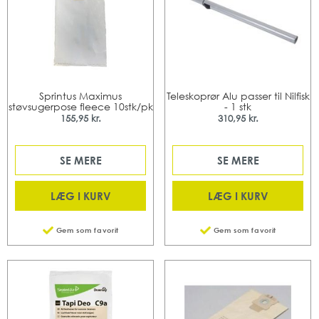
Sprintus Maximus
Teleskoprør Alu passer til Nilfisk
støvsugerpose fleece 10stk/pk
- 1 stk
155,95 kr.
310,95 kr.
SE MERE
SE MERE
LÆG I KURV
LÆG I KURV
Gem som favorit
Gem som favorit