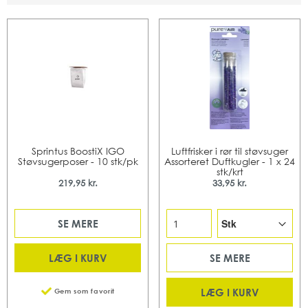
Sprintus BoostiX IGO
Luftfrisker i rør til støvsuger
Støvsugerposer - 10 stk/pk
Assorteret Duftkugler - 1 x 24
stk/krt
219,95 kr.
33,95 kr.
SE MERE
LÆG I KURV
SE MERE
LÆG I KURV
Gem som favorit