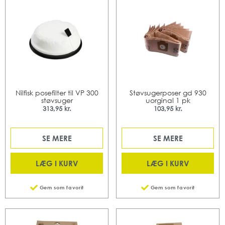
Nilfisk posefilter til VP 300
Støvsugerposer gd 930
støvsuger
uorginal 1 pk
313,95 kr.
103,95 kr.
SE MERE
SE MERE
LÆG I KURV
LÆG I KURV
Gem som favorit
Gem som favorit