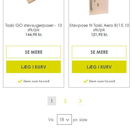
Taski GO støvsugerposer - 10
Støvpose til Taski Aero 8/15 10
stk/pk
stk/pk
144,95 kr.
121,95 kr.
SE MERE
SE MERE
LÆG I KURV
LÆG I KURV
Gem som favorit
Gem som favorit
Side
Du læser i øjeblikket side
Side
Side
Videre
1
2
Vis
pr. side