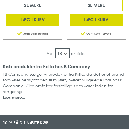
SE MERE
SE MERE
LÆG I KURV
LÆG I KURV
Gem som favorit
Gem som favorit
Vis
pr. side
Køb produkter fra Kiilto hos B Company
I B Company sælger vi produkter fra Kiilto, da det er et brand
som viser hensyntagen til miljøet, hvilket vi ligeledes gør hos B
Company. Kiilto omfatter forskellige slags varer inden for
rengøring,
Læs mere...
10
PÅ DIT NÆSTE KØB
%