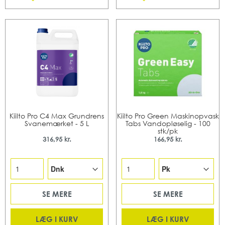
Kiilto Pro C4 Max Grundrens
Kiilto Pro Green Maskinopvask
Svanemærket - 5 L
Tabs Vandopløselig - 100
stk/pk
316,95 kr.
166,95 kr.
SE MERE
SE MERE
LÆG I KURV
LÆG I KURV