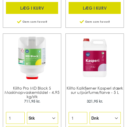
LÆG I KURV
LÆG I KURV
Gem som favorit
Gem som favorit
Kiilto Pro MD Block S
Kiilto Kalkfjerner Kasperi stærk
Maskinopvaskemiddel - 4.95
sur u/parfume/farve - 5 L
kg/stk
711,95 kr.
321,95 kr.