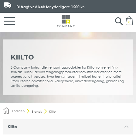
Fri fragt ved køb for yderligere
1500 kr.
Search
M
0
KIILTO
B Company forhandler rengøringsprodukter fra Kiilto, som er et finsk
selskab. Kiilto udvikler rengøringsprodukter som stræber efter en mere
bæredygtig hverdag, hvor hensyntagen til miljøet har en høj prioritet.
Produkterne omfatter bl.a. kalkfjernere, universalrengøring, glasrens og
sanitetsrengøring.
Forsiden
Brands
Kiilto
Kiilto