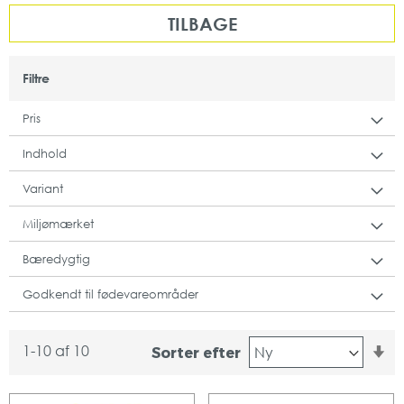
TILBAGE
Filtre
Pris
Indhold
Variant
Miljømærket
Bæredygtig
Godkendt til fødevareområder
St
1
-
10
af
10
Sorter efter
or