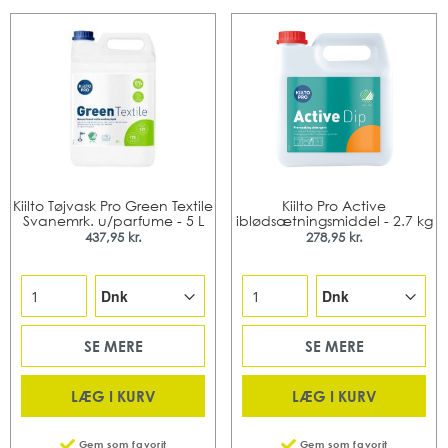
Kiilto Tøjvask Pro Green Textile
Kiilto Pro Active
Svanemrk. u/parfume - 5 L
iblødsætningsmiddel - 2.7 kg
437,95 kr.
278,95 kr.
SE MERE
SE MERE
LÆG I KURV
LÆG I KURV
Gem som favorit
Gem som favorit