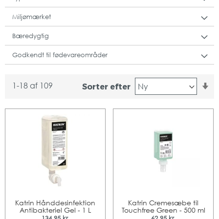
Miljømærket
Bæredygtig
Godkendt til fødevareområder
St
1
-
18
af
109
Sorter efter
or
Katrin Hånddesinfektion
Katrin Cremesæbe til
Antibakteriel Gel - 1 L
Touchfree Green - 500 ml
134,95 kr.
62,95 kr.