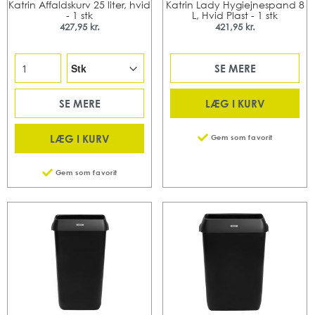
Katrin Affaldskurv 25 liter, hvid
Katrin Lady Hygiejnespand 8
- 1 stk
L, Hvid Plast - 1 stk
427,95 kr.
421,95 kr.
SE MERE
LÆG I KURV
SE MERE
LÆG I KURV
Gem som favorit
Gem som favorit