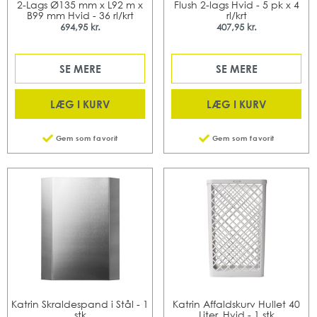
2-Lags Ø135 mm x L92 m x
Flush 2-lags Hvid - 5 pk x 4
B99 mm Hvid - 36 rl/krt
rl/krt
694,95 kr.
407,95 kr.
SE MERE
SE MERE
LÆG I KURV
LÆG I KURV
Gem som favorit
Gem som favorit
Katrin Skraldespand i Stål - 1
Katrin Affaldskurv Hullet 40
stk
Liter, Hvid - 1 stk