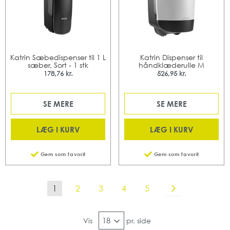
Katrin Sæbedispenser til 1 L
Katrin Dispenser til
sæber, Sort - 1 stk
håndklæderulle M
178,76 kr.
526,95 kr.
SE MERE
SE MERE
LÆG I KURV
LÆG I KURV
Gem som favorit
Gem som favorit
Side
Du læser i øjeblikket side
Side
Side
Side
Side
Side
Videre
1
2
3
4
5
Vis
pr. side