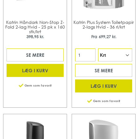
Katrin Håndark Non-Stop Z-
Katrin Plus System Toiletpapir
Fold 2-lag Hvid - 25 pk x 160
2-lags Hvid - 36 rl/krt
stk/krt
398,95 kr.
Fra
699,27 kr.
SE MERE
LÆG I KURV
SE MERE
LÆG I KURV
Gem som favorit
Gem som favorit