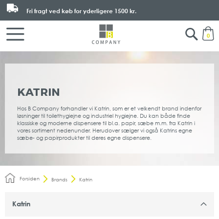
Fri fragt ved køb for yderligere
1500 kr.
Search
M
0
KATRIN
Hos B Company forhandler vi Katrin, som er et velkendt brand indenfor
løsninger til toilethygiejne og industriel hygiejne. Du kan både finde
klassiske og moderne dispensere til bl.a. papir, sæbe m.m. fra Katrin i
vores sortiment nedenunder. Herudover sælger vi også Katrins egne
sæbe- og papirprodukter til deres egne dispensere.
Forsiden
Brands
Katrin
Katrin