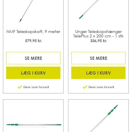
NMF Teleskopskaft, 9 meter
Unger Teleskopstænger
TelePlus 2 x 200 cm - 1 stk
579,95 kr.
336,95 kr.
SE MERE
SE MERE
LÆG I KURV
LÆG I KURV
Gem som favorit
Gem som favorit