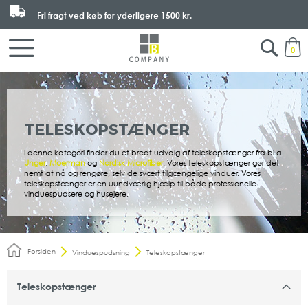
Fri fragt ved køb for yderligere
1500 kr.
Search
M
0
TELESKOPSTÆNGER
I denne kategori finder du et bredt udvalg af teleskopstænger fra bl.a.
Unger
,
Moerman
og
Nordisk Microfiber
. Vores teleskopstænger gør det
nemt at nå og rengøre, selv de svært tilgængelige vinduer. Vores
teleskopstænger er en uundværlig hjælp til både professionelle
vinduespudsere og husejere.
Forsiden
Vinduespudsning
Teleskopstænger
Teleskopstænger