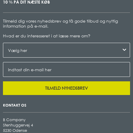
10
PÅ DIT NÆSTE KØB
%
Tilmeld dig vores nyhedsbrev og få gode tilbud og nyttig
information på e-mail.
Hvad er du interesseret i at læse mere om
?
TILMELD NYHEDSBREV
KONTAKT OS
B Company
Stenhuggervej 4
5230 Odense