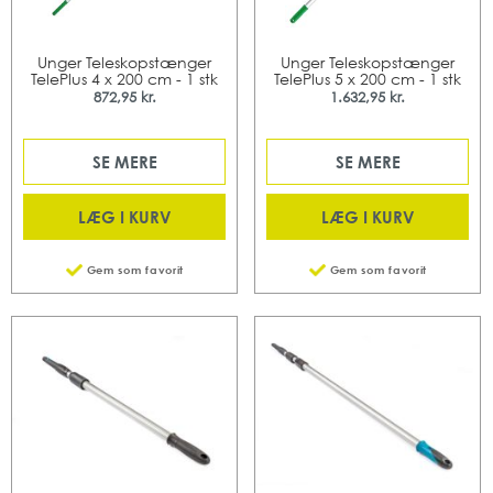
Unger Teleskopstænger
Unger Teleskopstænger
TelePlus 4 x 200 cm - 1 stk
TelePlus 5 x 200 cm - 1 stk
872,95 kr.
1.632,95 kr.
SE MERE
SE MERE
LÆG I KURV
LÆG I KURV
Gem som favorit
Gem som favorit