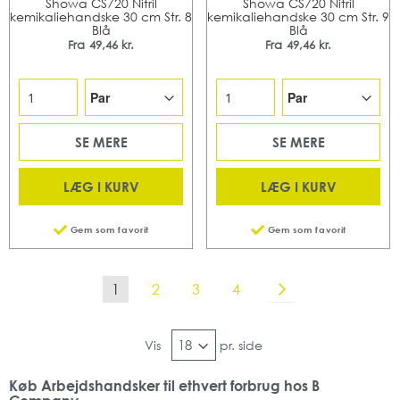
Showa CS720 Nitril
Showa CS720 Nitril
kemikaliehandske 30 cm Str. 8
kemikaliehandske 30 cm Str. 9
Blå
Blå
Fra
49,46 kr.
Fra
49,46 kr.
SE MERE
SE MERE
LÆG I KURV
LÆG I KURV
Gem som favorit
Gem som favorit
Side
Du læser i øjeblikket side
Side
Side
Side
Side
Videre
1
2
3
4
Vis
pr. side
Køb Arbejdshandsker til ethvert forbrug hos B