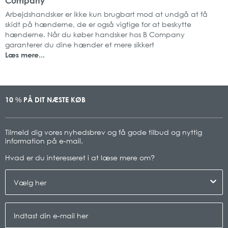
Company
Arbejdshandsker er ikke kun brugbart mod at undgå at få
skidt på hænderne, de er også vigtige for at beskytte
hænderne. Når du køber handsker hos B Company
garanterer du dine hænder et mere sikkert
Læs mere...
10
PÅ DIT NÆSTE KØB
%
Tilmeld dig vores nyhedsbrev og få gode tilbud og nyttig
information på e-mail.
Hvad er du interesseret i at læse mere om
?