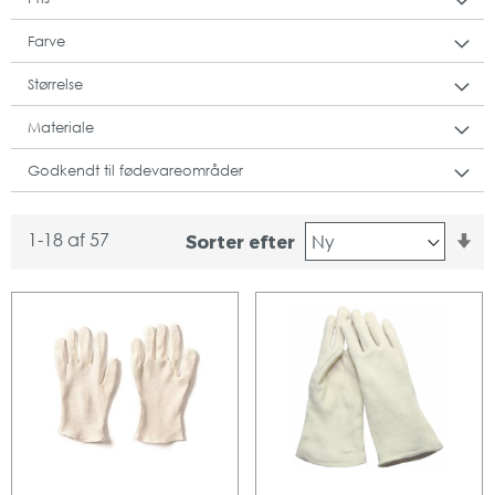
Farve
Størrelse
Materiale
Godkendt til fødevareområder
St
1
-
18
af
57
Sorter efter
or