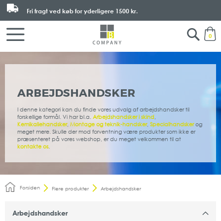
Fri fragt ved køb for yderligere
1500 kr.
Search
M
0
ARBEJDSHANDSKER
I denne kategori kan du finde vores udvalg af arbejdshandsker til
forskellige formål. Vi har bl.a.
Arbejdshandsker i skind
,
Kemikaliehandsker
,
Montage og teknik-handsker
,
Specialhandsker
og
meget mere. Skulle der mod forventning være produkter som ikke er
præsenteret på vores webshop, er du meget velkommen til at
kontakte os
.
Forsiden
Flere produkter
Arbejdshandsker
Arbejdshandsker