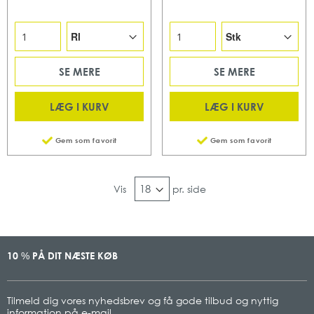
SE MERE
SE MERE
LÆG I KURV
LÆG I KURV
Gem som favorit
Gem som favorit
Vis
pr. side
10
PÅ DIT NÆSTE KØB
%
Tilmeld dig vores nyhedsbrev og få gode tilbud og nyttig
information på e-mail.