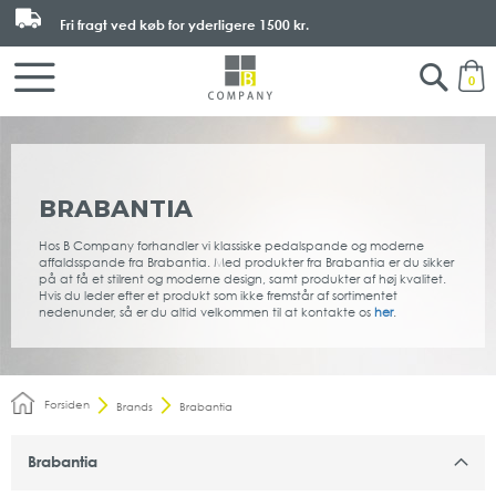
Fri fragt ved køb for yderligere
1500 kr.
Search
M
0
BRABANTIA
Hos B Company forhandler vi klassiske pedalspande og moderne
affaldsspande fra Brabantia. Med produkter fra Brabantia er du sikker
på at få et stilrent og moderne design, samt produkter af høj kvalitet.
Hvis du leder efter et produkt som ikke fremstår af sortimentet
nedenunder, så er du altid velkommen til at kontakte os
her
.
Forsiden
Brands
Brabantia
Brabantia