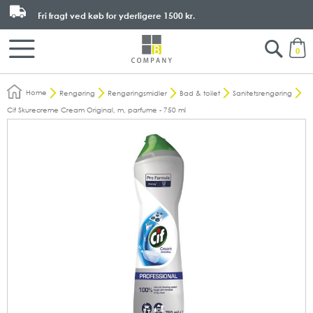
Fri fragt ved køb for yderligere
1500 kr.
Search
M
0
Home
Rengøring
Rengøringsmidler
Bad & toilet
Sanitetsrengøring
Cif Skurecreme Cream Original, m, parfume - 750 ml