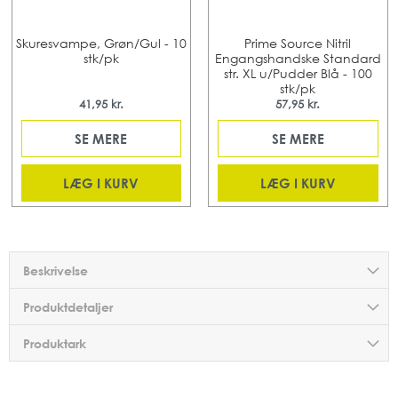
Skuresvampe, Grøn/Gul - 10
Prime Source Nitril
stk/pk
Engangshandske Standard
str. XL u/Pudder Blå - 100
stk/pk
41,95 kr.
57,95 kr.
SE MERE
SE MERE
LÆG I KURV
LÆG I KURV
Beskrivelse
Produktdetaljer
Produktark