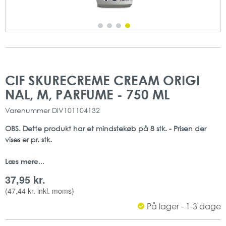
Gå
Gå
til
til
CIF SKURECREME CREAM ORIGI
slutningen
starten
NAL, M, PARFUME - 750 ML
af
af
billedgalleriet
billedgalleriet
Varenummer
DIV101104132
OBS. Dette produkt har et mindstekøb på 8 stk. - Prisen der
vises er pr. stk.
Læs mere...
Cif Cream Original Skurecreme med parfume er en flydende
og blød skurecreme.
37,95 kr.
Produktet fjerner nemt og effektivt besværlige pletter og snavs
(
47,44 kr.
inkl. moms)
uden at ridse overfladen.
På lager - 1-3 dage
Derudover er Skurecremen skånsom at anvende.
pH-værdi_ 11,0