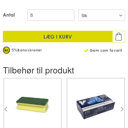
750 ml
Med parfume
8 fl x 750 ml/krt
Antal
LÆG I KURV
Bonuskroner
5%
Gem som favorit
Tilbehør til produkt