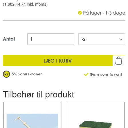
Mængde: 5 L
(
1.602,44 kr.
inkl. moms)
Antal: 2 stk. pr. karton
På lager - 1-3 dage
Antal
LÆG I KURV
Bonuskroner
5%
Gem som favorit
Tilbehør til produkt