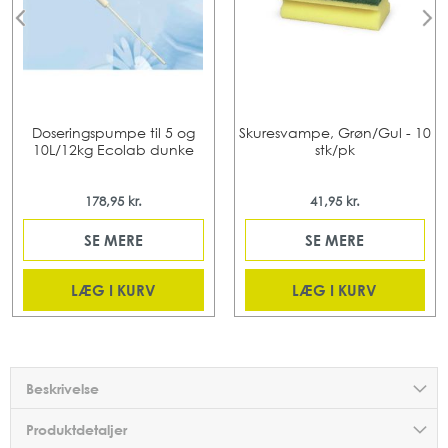
Doseringspumpe til 5 og
Skuresvampe, Grøn/Gul - 10
10L/12kg Ecolab dunke
stk/pk
178,95 kr.
41,95 kr.
SE MERE
SE MERE
LÆG I KURV
LÆG I KURV
Beskrivelse
Produktdetaljer