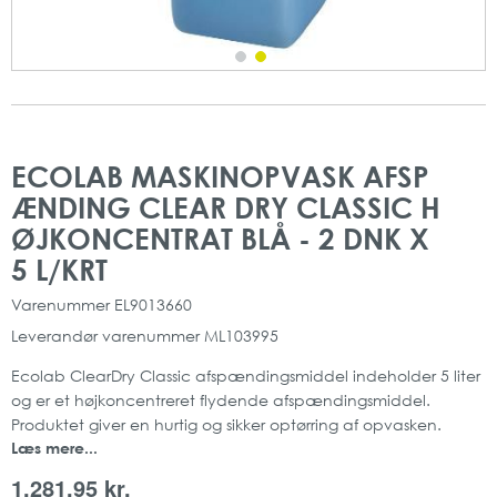
Gå
Gå
til
til
ECOLAB MASKINOPVASK AFSP
slutningen
starten
ÆNDING CLEAR DRY CLASSIC H
af
af
billedgalleriet
billedgalleriet
ØJKONCENTRAT BLÅ - 2 DNK X
5 L/KRT
Varenummer
EL9013660
Leverandør varenummer
ML103995
Ecolab ClearDry Classic afspændingsmiddel indeholder 5 liter
og er et højkoncentreret flydende afspændingsmiddel.
Produktet giver en hurtig og sikker optørring af opvasken.
Læs mere...
Produktet er velegnet til blødt vand.
Mærke: Ecolab
1.281,95 kr.