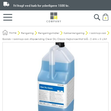
Fri fragt ved køb for yderligere
1500 kr.
Search
M
0
Home
Rengøring
Rengøringsmidler
Køkkenrengøring
Maskinopvask
Ecolab Maskinopvask Afspænding Clear Dry Classic Højkoncentrat blå - 2 dnk x 5 L/krt