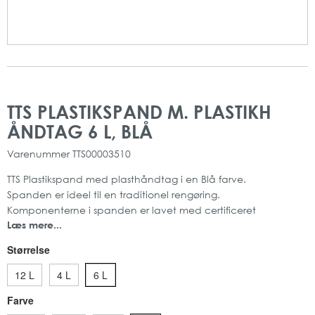
Gå
Gå
til
til
TTS PLASTIKSPAND M. PLASTIKH
slutningen
starten
ÅNDTAG 6 L, BLÅ
af
af
billedgalleriet
billedgalleriet
Varenummer
TTS00003510
TTS Plastikspand med plasthåndtag i en Blå farve.
Spanden er ideel til en traditionel rengøring.
Komponenterne i spanden er lavet med certificeret
Læs mere...
genbrugsplast (PVS - Second life Plastic). Samtidig er
produktet også ekstra miljøvenligt, da det er lavet af
Størrelse
polypropylen, som er ikke rustende, solid og fuldstændigt
genanvendeligt.
12 L
4 L
6 L
Herudover kommer produktet både i forskellige farver og
Farve
størrelser.