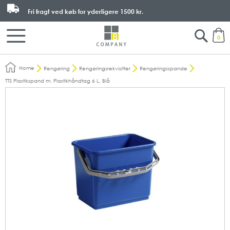
Fri fragt ved køb for yderligere
1500 kr.
Search
M
0
Home
Rengøring
Rengøringsrekvisitter
Rengøringsspande
TTS Plastikspand m. Plastikhåndtag 6 L, Blå