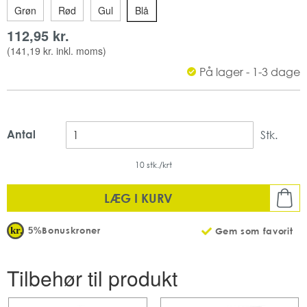
Farve: Blå
Grøn
Rød
Gul
Blå
Kapacitet: 6 L
112,95 kr.
Kommer også i; Rød, blå, gul el. grøn
Fås også i størrelserne; 4 L, 6 L el. 12 L
(
141,19 kr.
inkl. moms)
På lager - 1-3 dage
Antal
Stk.
10 stk./krt
LÆG I KURV
Bonuskroner
5%
Gem som favorit
Tilbehør til produkt