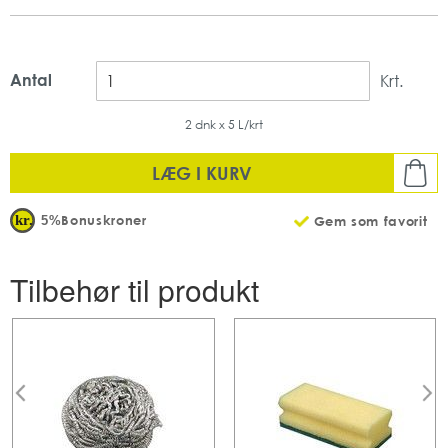
Antal
Krt.
2 dnk x 5 L/krt
LÆG I KURV
Bonuskroner
5%
Gem som favorit
Tilbehør til produkt