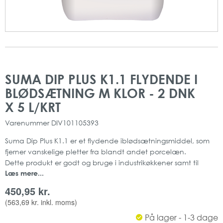
Gå
Gå
til
til
SUMA DIP PLUS K1.1 FLYDENDE I
slutningen
starten
BLØDSÆTNING M KLOR - 2 DNK
af
af
billedgalleriet
billedgalleriet
X 5 L/KRT
Varenummer
DIV101105393
Suma Dip Plus K1.1 er et flydende iblødsætningsmiddel, som
fjerner vanskelige pletter fra blandt andet porcelæn.
Dette produkt er godt og bruge i industrikøkkener samt til
Læs mere...
privat brug. Produktet løsner madrester og andet skidt fra
service som gør øger opvaskens resultat.
450,95 kr.
Fra Diversey
(
563,69 kr.
inkl. moms)
indeholder klor
På lager - 1-3 dage
5 L