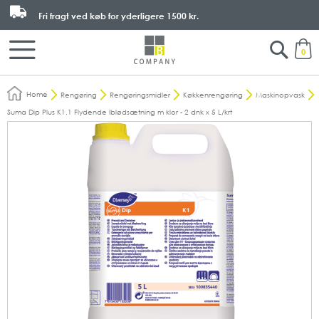
Fri fragt ved køb for yderligere
1500 kr.
Search
M
0
Home
Rengøring
Rengøringsmidler
Køkkenrengøring
Maskinopvask
Suma Dip Plus K1.1 Flydende Iblødsætning m klor - 2 dnk x 5 L/krt