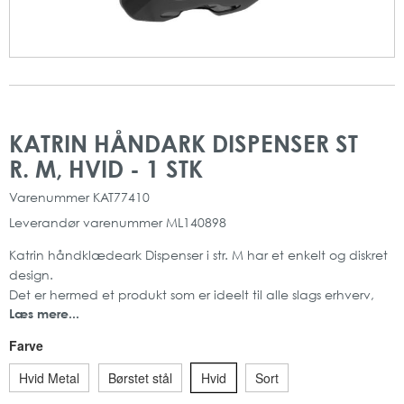
Gå
Gå
til
til
KATRIN HÅNDARK DISPENSER ST
slutningen
starten
R. M, HVID - 1 STK
af
af
billedgalleriet
billedgalleriet
Varenummer
KAT77410
Leverandør varenummer
ML140898
Katrin håndklædeark Dispenser i str. M har et enkelt og diskret
design.
Det er hermed et produkt som er ideelt til alle slags erhverv,
Læs mere...
da det passer ind de fleste steder.
Dispenseren har ét-ark-ad-gangen funktionen som er med til
Farve
at formindske spild og samtidig øge funktionaliteten og
effektiviteten af produktet.
Hvid Metal
Børstet stål
Hvid
Sort
Passer godt til mærkets egne papirtyper.