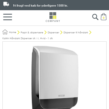
Fri fragt ved køb for yderligere
1500 kr.
Search
M
0
Home
Papir & dispensere
Dispenser
Dispenser til håndark
Katrin Håndark Dispenser str. M, Hvid - 1 stk