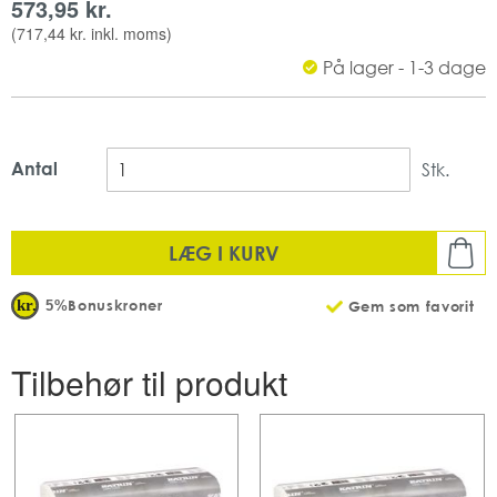
573,95 kr.
Produktet fåes både i farven sort og hvid.
(
717,44 kr.
inkl. moms)
Hvid
Materiale: plast
På lager - 1-3 dage
H: 450, B: 301, D: 146
Antal
Stk.
LÆG I KURV
Bonuskroner
5%
Gem som favorit
Tilbehør til produkt