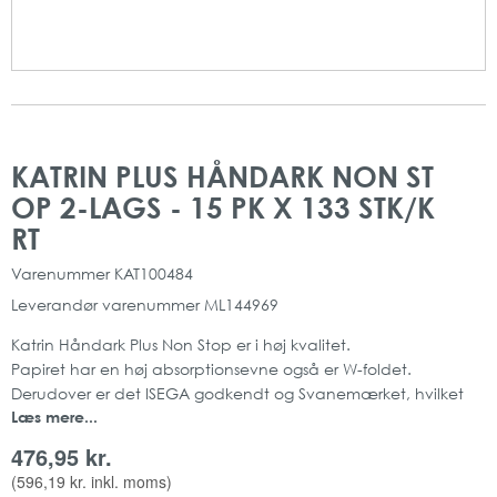
Gå
Gå
til
til
KATRIN PLUS HÅNDARK NON ST
slutningen
starten
OP 2-LAGS - 15 PK X 133 STK/K
af
af
billedgalleriet
billedgalleriet
RT
Varenummer
KAT100484
Leverandør varenummer
ML144969
Katrin Håndark Plus Non Stop er i høj kvalitet.
Papiret har en høj absorptionsevne også er W-foldet.
Derudover er det ISEGA godkendt og Svanemærket, hvilket
Læs mere...
sikre en højere kvalitet samt ekstra blødhed.
2 lag
476,95 kr.
15 pk x 133 stk/krt
(
596,19 kr.
inkl. moms)
Savnemærket