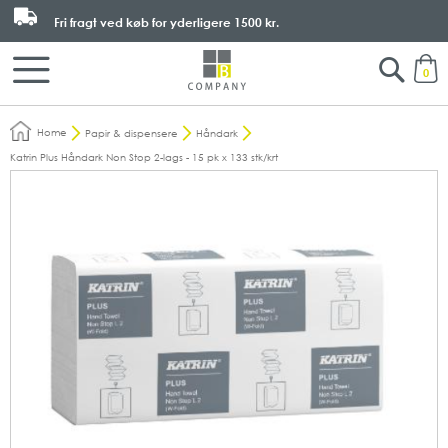
Fri fragt ved køb for yderligere
1500 kr.
Search
M
0
Home
Papir & dispensere
Håndark
Katrin Plus Håndark Non Stop 2-lags - 15 pk x 133 stk/krt