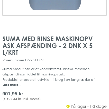
Gå
Gå
til
til
SUMA MED RINSE MASKINOPV
slutningen
starten
ASK AFSPÆNDING - 2 DNK X 5
af
af
billedgalleriet
billedgalleriet
L/KRT
Varenummer
DIV7511765
Suma Med Rinse er et koncentreret, lavtskummende
afspændingsmiddel til maskinopvask.
Produktet er specielt udviklet til brug i en lang række af
Læs mere...
opvaskemaskiner.
Produktets specielle sammensætning af nonioniske tensider
901,95 kr.
bevirker, at overfladespændingen reduceres i
(
1.127,44 kr.
inkl. moms)
slutskyllevandet.
På lager - 1-3 dage
Dråbedannelse forhindres, så vandspejlet forsvinder i et tyndt