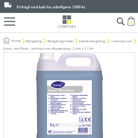
Fri fragt ved køb for yderligere
1500 kr.
Search
M
0
Home
Rengøring
Rengøringsmidler
Køkkenrengøring
Maskinopvask
Suma Med Rinse Maskinopvask afspænding - 2 dnk x 5 L/krt