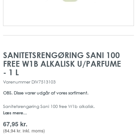
Gå
Gå
til
til
SANITETSRENGØRING SANI 100
slutningen
starten
FREE W1B ALKALISK U/PARFUME
af
af
billedgalleriet
billedgalleriet
- 1 L
Varenummer
DIV7513103
OBS. Disse varer udgår af vores sortiment.
Sanitetsrengøring Sani 100 free W1b alkalisk.
Læs mere...
Produktet er beregnet til daglig brug og fjerner effektivt og let
snavs som f.eks. hudfedt, kosmetik og sæberester.
67,95 kr.
Ved regelmæssig brug af dette produkt mindskes risikoen for
(
84,94 kr.
inkl. moms)
opbygning af kalk og kalksæbe.