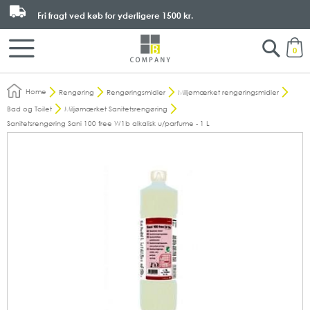
Fri fragt ved køb for yderligere
1500 kr.
Search
M
0
Home
Rengøring
Rengøringsmidler
Miljømærket rengøringsmidler
Bad og Toilet
Miljømærket Sanitetsrengøring
Sanitetsrengøring Sani 100 free W1b alkalisk u/parfume - 1 L