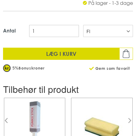
På lager - 1-3 dage
TASKI
Indeholder: 1 L
Uden farve og parfume
pH-værdi_ 11,0-11,5
Mængde: 1 stk pr pakke
Antal
Antal: 6 x 1 L pr karton
LÆG I KURV
Bonuskroner
5%
Gem som favorit
Tilbehør til produkt