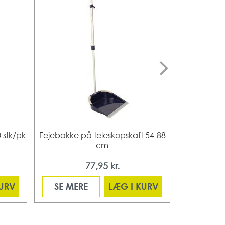
 stk/pk
Fejebakke på teleskopskaft 54-88
Fejebak
cm
77,95 kr.
KURV
SE MERE
LÆG I KURV
SE ME