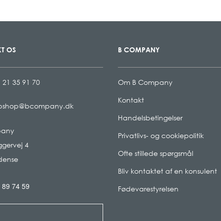
T OS
B COMPANY
 21 35 91 70
Om B Company
Kontakt
bshop@bcompany.dk
Handelsbetingelser
pany
Privatlivs- og cookiepolitik
gervej 4
Ofte stillede spørgsmål
dense
Bliv kontaktet af en konsulent
 89 74 59
Fødevarestyrelsen