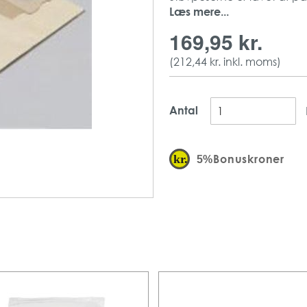
Læs mere...
Indeholder: 10 stk
Papir
169,95 kr.
(
212,44 kr.
inkl. moms)
Antal
Bonuskroner
5%