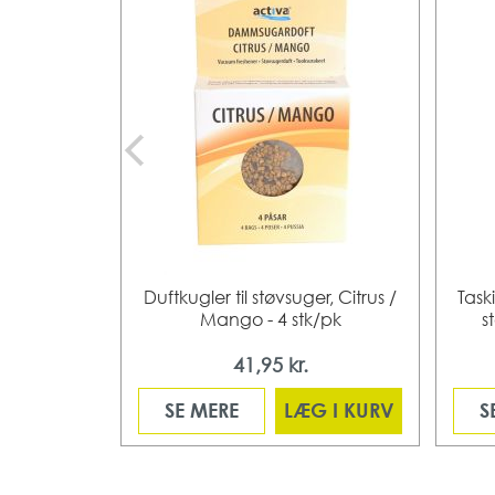
Duftkugler til støvsuger, Citrus /
Taski
Mango - 4 stk/pk
s
41,95 kr.
SE MERE
LÆG I KURV
S