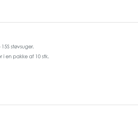
 15S støvsuger.
i en pakke af 10 stk.