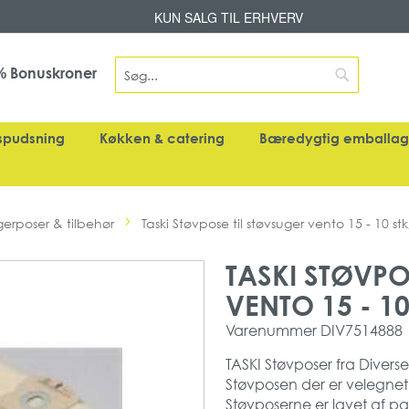
Skip
KUN SALG TIL ERHVERV
to
Content
Search
Bonuskroner
%
Search
spudsning
Køkken & catering
Bæredygtig emballa
gerposer & tilbehør
Taski Støvpose til støvsuger vento 15 - 10 st
TASKI STØVPO
VENTO 15 - 10
Varenummer
DIV7514888
TASKI Støvposer fra Diverse
Støvposen der er velegnet t
Støvposerne er lavet af pa