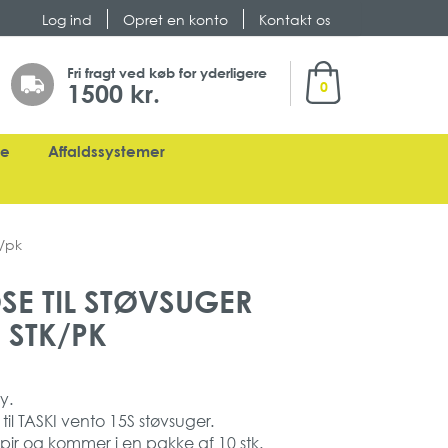
Log ind
Opret en konto
Kontakt os
Min indkøbskurv
Fri fragt ved køb for yderligere
1500 kr.
0
ge
Affaldssystemer
k/pk
SE TIL STØVSUGER
 STK/PK
y.
il TASKI vento 15S støvsuger.
pir og kommer i en pakke af 10 stk.