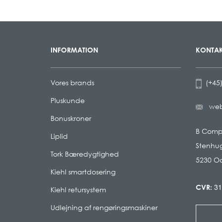
INFORMATION
KONTAK
Vores brands
(+45)
Pluskunde
we
Bonuskroner
B Com
Liplid
Stenhug
Tork Bæredygtighed
5230 O
Kiehl smartdosering
31
CVR:
Kiehl retursystem
Udlejning af rengøringsmaskiner