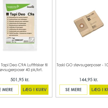
 Tapi Deo C9A Luftfrisker til
Taski GO støvsugerposer - 10
tøvsugerposer 40 pk/krt.
501,95 kr.
144,95 kr.
E MERE
LÆG I KURV
SE MERE
LÆG I 