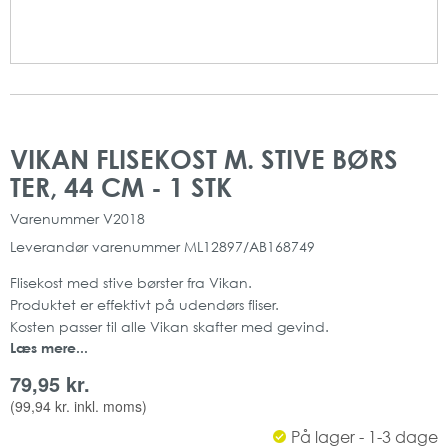
Gå
Gå
til
til
VIKAN FLISEKOST M. STIVE BØRS
slutningen
starten
TER, 44 CM - 1 STK
af
af
billedgalleriet
billedgalleriet
Varenummer
V2018
Leverandør varenummer
ML12897/AB168749
Flisekost med stive børster fra Vikan.
Produktet er effektivt på udendørs fliser.
Kosten passer til alle Vikan skafter med gevind.
Læs mere...
Kostehovedet måler 44 cm
Sort / Rød
79,95 kr.
PP
(
99,94 kr.
inkl. moms)
Mål: 44 cm
På lager - 1-3 dage