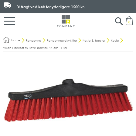
Fri fragt ved køb for yderligere
1500 kr.
Search
M
0
Home
Rengøring
Rengøringsrekvisitter
Koste & børster
Koste
Vikan Flisekost m. stive børster, 44 cm - 1 stk