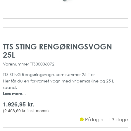
Gå
Gå
til
til
TTS STING RENGØRINGSVOGN
slutningen
starten
25L
af
af
billedgalleriet
billedgalleriet
Varenummer
TTS00006072
TTS STING Rengøringsvogn, som rummer 25 liter.
Her får du en forkromet vogn med vridemaskine og 25 L
spand.
Læs mere...
Miljøvenligt produkt, da spanden er lavet i 50% genanvendt
plast.
1.926,95 kr.
Håndtaget gør bl.a. vognen let at flytte, og kurven kan
(
2.408,69 kr.
inkl. moms)
anvendes til opbevaring af flasker, rengøringsmidler osv.
På lager - 1-3 dage
Produktet er meget ideelt til professionel gulvvask.
Rengøringsvognen kan eksempelvis anvendes til gulvvask i