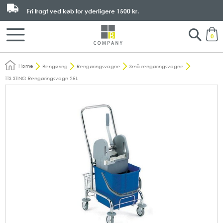
Fri fragt ved køb for yderligere
1500 kr.
Search
M
0
Home
Rengøring
Rengøringsvogne
Små rengøringsvogne
TTS STING Rengøringsvogn 25L