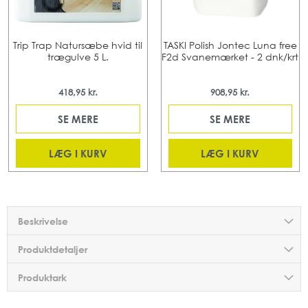
Trip Trap Natursæbe hvid til
TASKI Polish Jontec Luna free
trægulve 5 L.
F2d Svanemærket - 2 dnk/krt
418,95 kr.
908,95 kr.
SE MERE
SE MERE
LÆG I KURV
LÆG I KURV
Beskrivelse
Produktdetaljer
Produktark