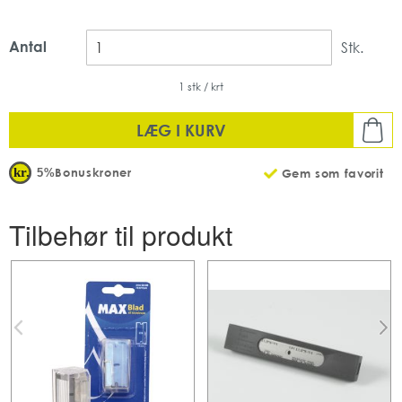
Antal
Stk.
1 stk / krt
LÆG I KURV
Bonuskroner
5%
Gem som favorit
Tilbehør til produkt