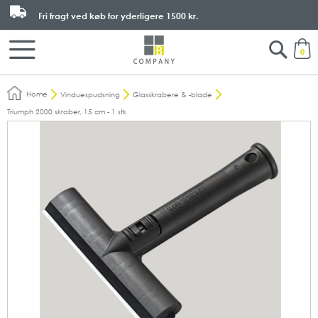
Fri fragt ved køb for yderligere
1500 kr.
Search
M
0
Home
Vinduespudsning
Glasskrabere & -blade
Triumph 2000 skraber, 15 cm - 1 stk