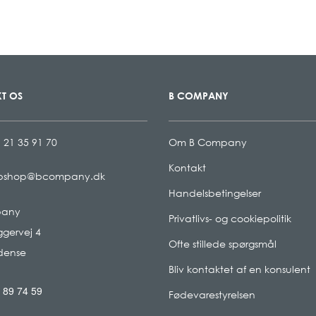
T OS
B COMPANY
 21 35 91 70
Om B Company
Kontakt
bshop@bcompany.dk
Handelsbetingelser
pany
Privatlivs- og cookiepolitik
gervej 4
Ofte stillede spørgsmål
dense
Bliv kontaktet af en konsulent
 89 74 59
Fødevarestyrelsen