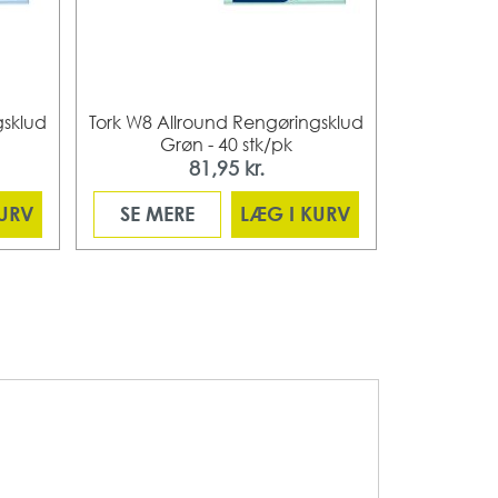
gsklud
Tork W8 Allround Rengøringsklud
Tork W8 Al
Grøn - 40 stk/pk
G
81,95 kr.
KURV
SE MERE
LÆG I KURV
SE ME