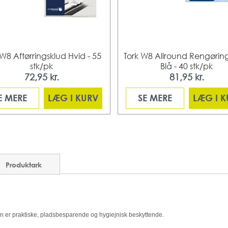
 W8 Aftørringsklud Hvid - 55
Tork W8 Allround Rengørin
stk/pk
Blå - 40 stk/pk
72,95 kr.
81,95 kr.
E MERE
LÆG I KURV
SE MERE
LÆG I 
Produktark
n er praktiske, pladsbesparende og hygiejnisk beskyttende.