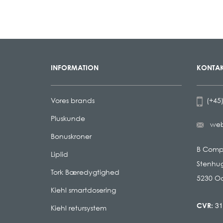
INFORMATION
KONTAK
Vores brands
(+45)
Pluskunde
we
Bonuskroner
B Com
Liplid
Stenhug
Tork Bæredygtighed
5230 O
Kiehl smartdosering
31
CVR:
Kiehl retursystem