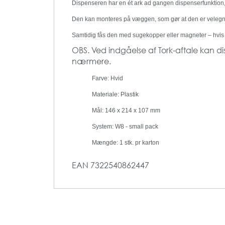
Dispenseren har en ét ark ad gangen dispenserfunktion,
Den kan monteres på væggen, som gør at den er velegnet
Samtidig fås den med sugekopper eller magneter – hvis 
OBS. Ved indgåelse af Tork-aftale kan dispe
nærmere.
Farve: Hvid
Materiale: Plastik
Mål: 146 x 214 x 107 mm
System: W8 - small pack
Mængde: 1 stk. pr karton
EAN
7322540862447