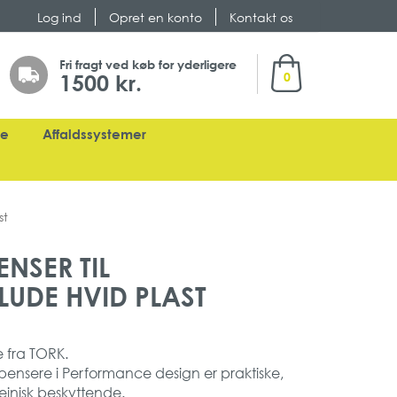
Log ind
Opret en konto
Kontakt os
Min indkøbskurv
Fri fragt ved køb for yderligere
1500 kr.
0
ge
Affaldssystemer
st
NSER TIL
UDE HVID PLAST
e fra TORK.
pensere i Performance design er praktiske,
jnisk beskyttende.