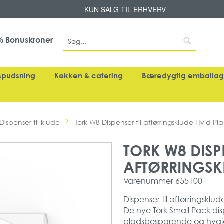
Skip
KUN SALG TIL ERHVERV
to
Content
Search
Bonuskroner
%
Search
spudsning
Køkken & catering
Bæredygtig emballa
Dispenser til klude
Tork W8 Dispenser til aftørringsklude Hvid Pla
TORK W8 DISPE
AFTØRRINGSKL
Varenummer
655100
Dispenser til aftørringsklud
De nye Tork Small Pack dis
pladsbesparende og hygie