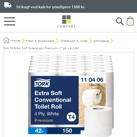
Fri fragt ved køb for yderligere
1500 kr.
Search
M
0
Home
Papir & dispensere
Toiletpapir & -ruller
Almindelig
Tork T4 Extra Soft Toiletpapir Premium - 7 pk x 6 rl/krt