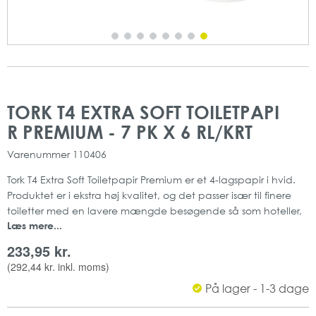
Gå
Gå
til
til
TORK T4 EXTRA SOFT TOILETPAPI
slutningen
starten
R PREMIUM - 7 PK X 6 RL/KRT
af
af
billedgalleriet
billedgalleriet
Varenummer
110406
Tork T4 Extra Soft Toiletpapir Premium er et 4-lagspapir i hvid.
Produktet er i ekstra høj kvalitet, og det passer især til finere
toiletter med en lavere mængde besøgende så som hoteller,
Læs mere...
kontorbygninger mm.
Toiletpapiret har en dekorativ prægning og en hvid hylse, der
233,95 kr.
bidrager til det luksuriøse udtryk.
(
292,44 kr.
inkl. moms)
4-lag
På lager - 1-3 dage
Farve: Hvid
System: T4 - Traditionelt toiletsystem