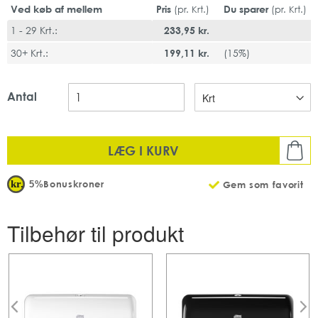
Rullelængde: 18.8 m
Ved køb af mellem
Pris
Du sparer
(pr. Krt.)
(pr. Krt.)
Rullediameter: 11.7 cm
1 - 29 Krt.:
233,95 kr.
Antal ark: 150 pr. rulle
Mængde: 7 pakker af 6 ruller pr karton
30+ Krt.:
199,11 kr.
(
15%
)
FSC-godkendt og EU-Ecolabel
Antal
LÆG I KURV
Bonuskroner
5%
Gem som favorit
Tilbehør til produkt