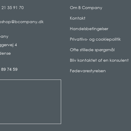
 21 35 91 70
Om B Company
Kontakt
bshop@bcompany.dk
Handelsbetingelser
pany
Privatlivs- og cookiepolitik
gervej 4
Ofte stillede spørgsmål
dense
Bliv kontaktet af en konsulent
 89 74 59
Fødevarestyrelsen