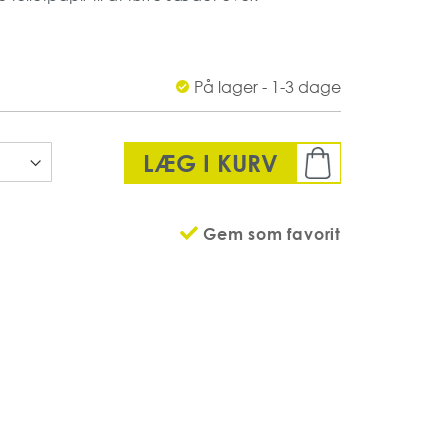
net til Tork Dispenser Sæbe Mini, der er
jnisk toiletsæde
På lager - 1-3 dage
LÆG I KURV
Gem som favorit