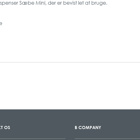
ispenser Sæbe Mini, der er bevist let at bruge.
de
T OS
B COMPANY