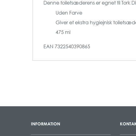
Denne toiletsæderens er egnet til Tork D
Uden Farve
Giver et ekstra hygiejnisk toiletsæ
475 ml
EAN
7322540390865
INFORMATION
KONTAK