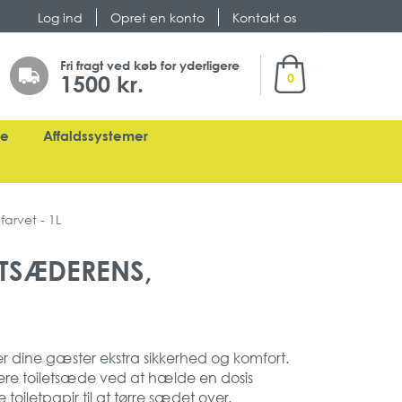
Log ind
Opret en konto
Kontakt os
Min indkøbskurv
Fri fragt ved køb for yderligere
1500 kr.
0
ge
Affaldssystemer
farvet - 1L
ETSÆDERENS,
er dine gæster ekstra sikkerhed og komfort.
nere toiletsæde ved at hælde en dosis
 toiletpapir til at tørre sædet over.