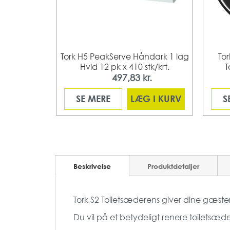
 360 2-lags,
Tork H5 PeakServe Håndark 1 lag
To
rt
Hvid 12 pk x 410 stk/krt.
T
r.
497,83 kr.
Fra
 I KURV
SE MERE
LÆG I KURV
S
Beskrivelse
Produktdetaljer
Tork S2 Toiletsæderens giver dine gæste
Du vil på et betydeligt renere toiletsæde