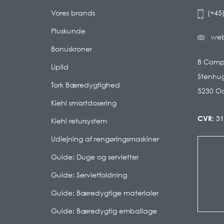
Vores brands
(+45)
Pluskunde
we
Bonuskroner
B Com
Liplid
Stenhug
Tork Bæredygtighed
5230 O
Kiehl smartdosering
31
CVR:
Kiehl retursystem
Udlejning af rengøringsmaskiner
Guide: Duge og servietter
Guide: Servietfoldning
Guide: Bæredygtige materialer
Guide: Bæredygtig emballage