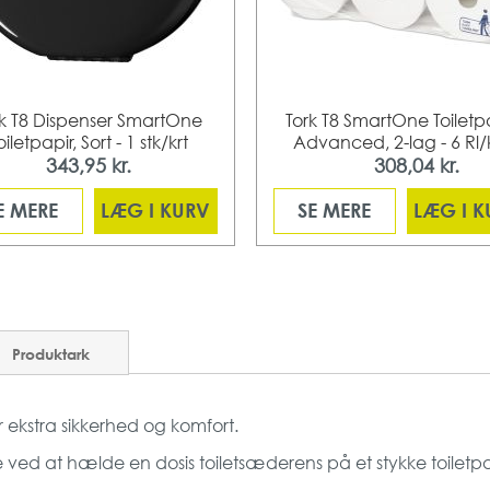
rk T8 Dispenser SmartOne
Tork T8 SmartOne Toiletp
oiletpapir, Sort - 1 stk/krt
Advanced, 2-lag - 6 Rl/k
343,95 kr.
308,04 kr.
Fra
E MERE
LÆG I KURV
SE MERE
LÆG I 
Produktark
r ekstra sikkerhed og komfort.
 ved at hælde en dosis toiletsæderens på et stykke toiletpap