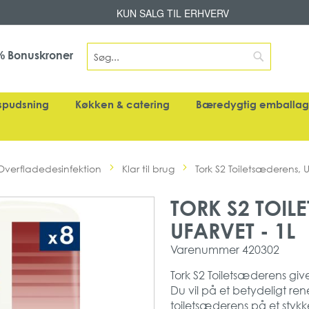
Skip
KUN SALG TIL ERHVERV
to
Content
Search
Bonuskroner
%
Search
spudsning
Køkken & catering
Bæredygtig emballa
Overfladedesinfektion
Klar til brug
Tork S2 Toiletsæderens, U
TORK S2 TOIL
UFARVET - 1L
Varenummer
420302
Tork S2 Toiletsæderens giv
Du vil på et betydeligt re
toiletsæderens på et stykke