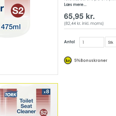
Denne toiletsæderens er eg
Læs mere...
bevist let at bruge.
65,95 kr.
Uden Farve
Giver et ekstra hygie
(
82,44 kr.
inkl. moms)
475 ml
Antal
Bonuskroner
5%