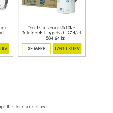
apir
Tork T6 Universal Mid-Size
Tork Disp
rt.
Toiletpapir 1-lags Hvid - 27 rl/krt
584,64 kr.
Fra
KURV
SE MERE
LÆG I KURV
SE ME
ir til at tørre sædet over.