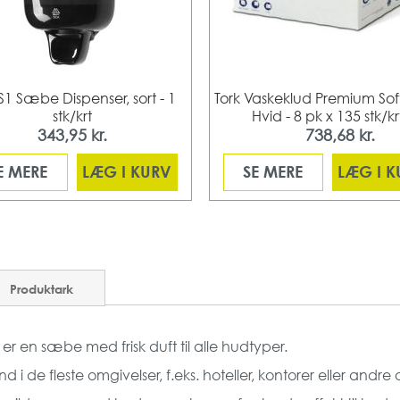
 S1 Sæbe Dispenser, sort - 1
Tork Vaskeklud Premium Sof
stk/krt
Hvid - 8 pk x 135 stk/kr
343,95 kr.
738,68 kr.
Fra
E MERE
LÆG I KURV
SE MERE
LÆG I 
Produktark
 er en sæbe med frisk duft til alle hudtyper.
 de fleste omgivelser, f.eks. hoteller, kontorer eller andre o