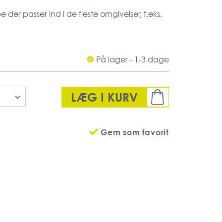
er passer ind i de fleste omgivelser, f.eks.
re offentlige steder.
et samt er den mild og rar mod huden, og
 huden.
sk duft
På lager - 1-3 dage
n aktivt
LÆG I KURV
Gem som favorit