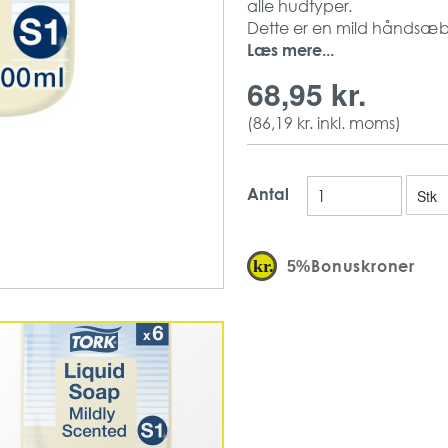
alle hudtyper.
Dette er en mild håndsæbe d
hoteller, kontorer eller and
Læs mere...
Den er dermatologisk test
68,95 kr.
har en fugtende effekt til
Mildt produkt med fri
(
86,19 kr.
inkl. moms)
Farve: Perlemors hvid
Renser og plejer hude
EU Blomsten
Antal
Emballage 1L
Bonuskroner
5%