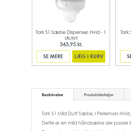
sæbe med
Tork S1 Sæbe Dispenser, Hvid - 1
Tork
 - 1 stk
stk/krt
343,95 kr.
 I KURV
SE MERE
LÆG I KURV
S
Beskrivelse
Produktdetaljer
Tork S1 Mild Duft Sæbe, i Perlemors Hvid,
Dette er en mild håndsæbe der passer ind i