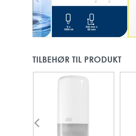
Gå
Gå
TILBEHØR TIL PRODUKT
til
til
slutningen
starten
af
af
billedgalleriet
billedgalleriet