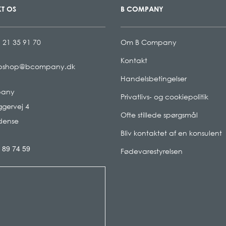
T OS
B COMPANY
 21 35 91 70
Om B Company
Kontakt
bshop@bcompany.dk
Handelsbetingelser
pany
Privatlivs- og cookiepolitik
gervej 4
Ofte stillede spørgsmål
dense
Bliv kontaktet af en konsulent
 89 74 59
Fødevarestyrelsen