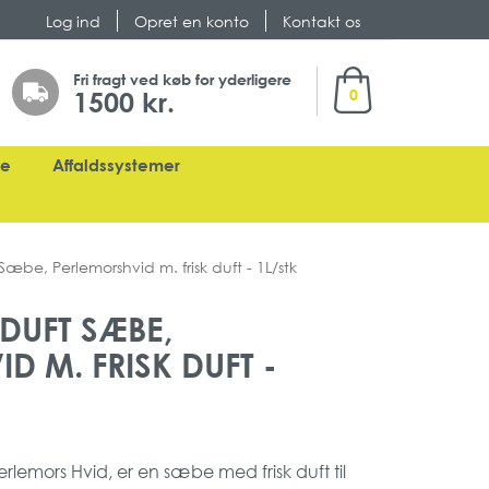
Log ind
Opret en konto
Kontakt os
Min indkøbskurv
Fri fragt ved køb for yderligere
1500 kr.
0
ge
Affaldssystemer
 Sæbe, Perlemorshvid m. frisk duft - 1L/stk
 DUFT SÆBE,
D M. FRISK DUFT -
erlemors Hvid, er en sæbe med frisk duft til