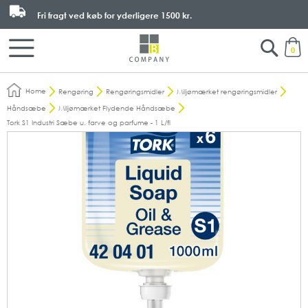
Fri fragt ved køb for yderligere
1500 kr.
Search
M
0
Home
Rengøring
Rengøringsmidler
Miljømærket rengøringsmidler
Håndsæbe
Miljømærket Flydende Håndsæbe
Tork S1 Industri Sæbe u. farve og parfume - 1 L/fl