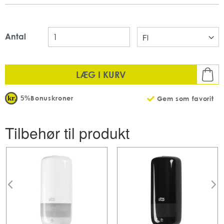
anvende og sikrer håndhygiejne.
Uden Parfume
Uden Farve
Svanemærket
Antal
Emballage: 1L
Olie og fedt håndvask
LÆG I KURV
Bonuskroner
5%
Gem som favorit
Tilbehør til produkt