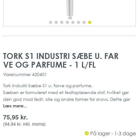
Gå
Gå
til
til
TORK S1 INDUSTRI SÆBE U. FAR
slutningen
starten
VE OG PARFUME - 1 L/FL
af
af
billedgalleriet
billedgalleriet
Varenummer
420401
Tork industri Sæbe S1 u. farve og parfume.
Sæben er formuleret med et fedtopløsende stof, hvilket gør
den god mod fedt, olie og andre former for snavs. Dette gør
Læs mere...
den bl.a. ideel til industri miljøer.
Skumsæben er dermatologisk testet, og er mild
75,95 kr.
ved hænderne.
(
94,94 kr.
inkl. moms)
Ønsker du at opnå den bedste brugeroplevelse, så skal du
På lager - 1-3 dage
benytte Sæben med S1 dispensere fra Tork, som er lette at