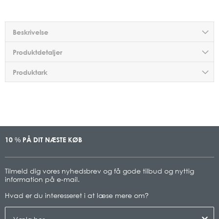
Beskrivelse
Produktdetaljer
Produktark
10
PÅ DIT NÆSTE KØB
%
Tilmeld dig vores nyhedsbrev og få gode tilbud og nyttig
information på e-mail.
Hvad er du interesseret i at læse mere om
?