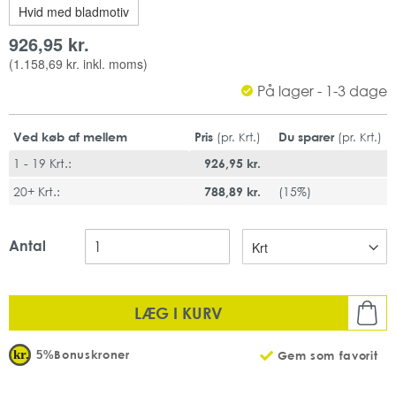
Derudover er denne serviet fremstillet af 100% genbrugsfibre,
Hvid med bladmotiv
hvilket er det perfekte valg, hvis du ønsker at fremhæve din
926,95 kr.
miljøprofil.
(
1.158,69 kr.
inkl. moms)
Farve: Natur
2 lag
På lager - 1-3 dage
System: N4 - Tork Xpressnap Servietdispenser System
Ekstra stor, tyk og blød
Ved køb af mellem
Pris
Du sparer
(pr. Krt.)
(pr. Krt.)
Giver dine gæster den bedste oplevelse
1 - 19 Krt.:
926,95 kr.
Mål: 21,3 x 16,6 (cm)
Mængde: 8 pk x 5x200 stk pr. karton
20+ Krt.:
788,89 kr.
(
15%
)
Fødevaregodkendt
EU-Ecolabel
FSC-godkendt
Antal
LÆG I KURV
Bonuskroner
5%
Gem som favorit