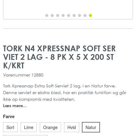
Gå
Gå
til
til
TORK N4 XPRESSNAP SOFT SER
slutningen
starten
VIET 2 LAG - 8 PK X 5 X 200 ST
af
af
billedgalleriet
billedgalleriet
K/KRT
Varenummer
12880
Tork Xpressnap Extra Soft Serviet 2 lag, i en Natur farve.
Denne serviet er ekstra blød, har en praktisk funktion og går
ikke op kompromis med kvaliteten.
Læs mere...
Perfekt til bl.a. restauranter, kantiner og cafeterier, hvor der er
selvbetjening.
Farve
Opnå den bedste brugeroplevelse og benyt Xpressnap Soft
Serviet med N4 dispensere fra Tork. Dette er både et smart,
Sort
Lime
Orange
Hvid
Natur
praktisk og et af de mest anvendte serviet systemer.