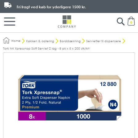
Fri fragt ved køb for yderligere
1500 kr.
Search
M
0
Home
Køkken & catering
Borddækning
Servietter til dispensere
Tork N4 Xpressnap Soft Serviet 2 lag - 8 pk x 5 x 200 stk/krt