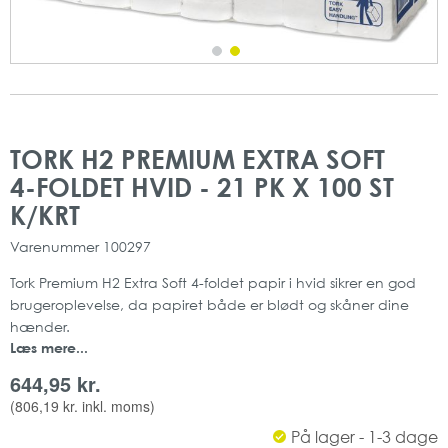
Gå
Gå
til
til
TORK H2 PREMIUM EXTRA SOFT
slutningen
starten
4-FOLDET HVID - 21 PK X 100 ST
af
af
billedgalleriet
billedgalleriet
K/KRT
Varenummer
100297
Tork Premium H2 Extra Soft 4-foldet papir i hvid sikrer en god
brugeroplevelse, da papiret både er blødt og skåner dine
hænder.
Læs mere...
Dette er altså det perfekte papir til dig, som ønsker en
økonomisk løsning, men samtidig også ønsker at give en god
644,95 kr.
oplevelse af høj kvalitet med papirets gode sugeevne, bløde
(
806,19 kr.
inkl. moms)
og stærke kvalitet.
På lager - 1-3 dage
Passer samme med H" Dispensere fra Tork.