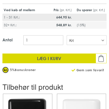
2-lag
Farve: Hvis m. Bladmotiv
Ved køb af mellem
Pris
Du sparer
(pr. Krt.)
(pr. Krt.)
ark str.: 34,21,2 (cm)
1 - 31 Krt.:
644,95 kr.
System: H2 - Interfold-håndklædesystem
QuickDry - Bedre absorbering, stærkere kvalitet
32+ Krt.:
548,89 kr.
(
15%
)
Mængde: 21 pk x 110 stk pr. karton
Fødevaregodkendt
Antal
FSC-godkendt
EU-Ecolabel
LÆG I KURV
Bonuskroner
5%
Gem som favorit
Tilbehør til produkt