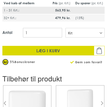
System: H2 - Interfold-håndklædesystem
Ved køb af mellem
Pris
Du sparer
(pr. Krt.)
(pr. Krt.)
Mål udfoldet: 23,4 x 21,3 cm
1 - 31 Krt.:
563,95 kr.
Mængde: 20 pakker x 191 stk pr karton
Fødevaregodkendt
32+ Krt.:
479,96 kr.
(
15%
)
FSC-godkendt
EU-Ecolabel
Antal
LÆG I KURV
Bonuskroner
5%
Gem som favorit
Tilbehør til produkt