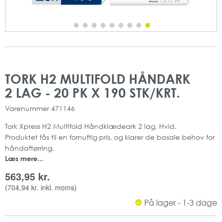
Gå
Gå
til
til
TORK H2 MULTIFOLD HÅNDARK
slutningen
starten
2 LAG - 20 PK X 190 STK/KRT.
af
af
billedgalleriet
billedgalleriet
Varenummer
471146
Tork Xpress H2 Multifold Håndklædeark 2 lag, Hvid.
Produktet fås til en fornuftig pris, og klarer de basale behov for
håndaftørring.
Læs mere...
Derudover vægtes komfort og hygiejne højt, samt passer
papiret perfekt til steder med store forbrug.
563,95 kr.
Passer sammen med TORK Xpress Dispenser Multifold
(
704,94 kr.
inkl. moms)
Håndklædeark.
På lager - 1-3 dage
2 lag
Farve: Hvid