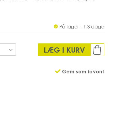
hvis man ønsker et diskret og kompakt design,
På lager - 1-3 dage
LÆG I KURV
akke
22 (MM)
Gem som favorit