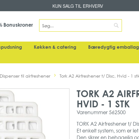
Skip
KUN SALG TIL ERHVERV
to
Content
Search
Bonuskroner
%
Search
spudsning
Køkken & catering
Bæredygtig emballa
Dispenser til airfreshener
Tork A2 Airfreshener t/ Disc, Hvid - 1 st
TORK A2 AIRFR
HVID - 1 STK
Varenummer
562500
TORK A2 Airfreshener t/ Dis
Et enkelt system, som er let 
Den sikrer en behagelig og 