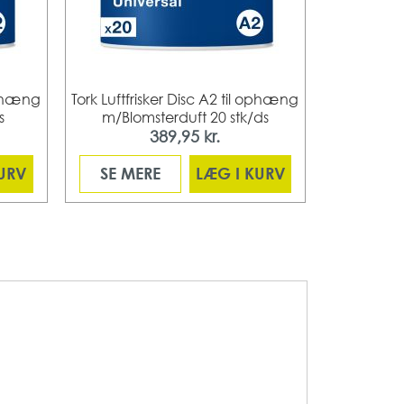
 ophæng
Tork Luftfrisker Disc A2 til ophæng
Tork Luftfr
s
m/Blomsterduft 20 stk/ds
m. Ci
389,95 kr.
KURV
SE MERE
LÆG I KURV
SE ME