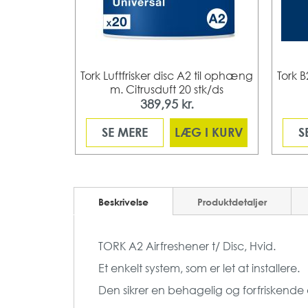
2 til ophæng
Tork Luftfrisker disc A2 til ophæng
Tork B
 stk/ds
m. Citrusduft 20 stk/ds
389,95 kr.
 I KURV
SE MERE
LÆG I KURV
S
Beskrivelse
Produktdetaljer
TORK A2 Airfreshener t/ Disc, Hvid.
Et enkelt system, som er let at installere.
Den sikrer en behagelig og forfriskende du