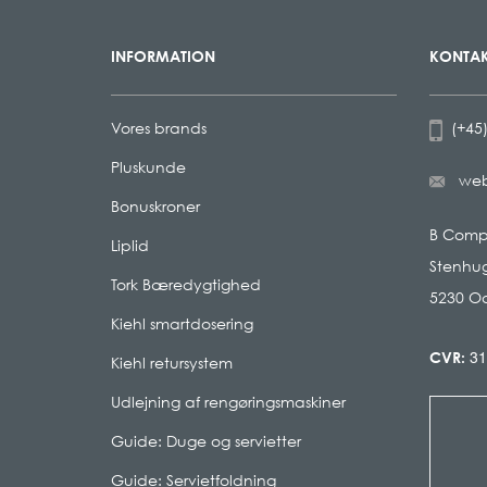
INFORMATION
KONTAK
Vores brands
(+45)
Pluskunde
we
Bonuskroner
B Com
Liplid
Stenhug
Tork Bæredygtighed
5230 O
Kiehl smartdosering
31
CVR:
Kiehl retursystem
Udlejning af rengøringsmaskiner
Guide: Duge og servietter
Guide: Servietfoldning