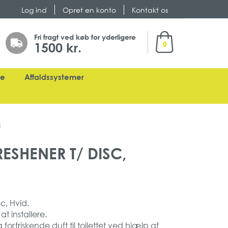
Log ind
Opret en konto
Kontakt os
Min indkøbskurv
Fri fragt ved køb for yderligere
1500 kr.
0
ge
Affaldssystemer
k
ESHENER T/ DISC,
c, Hvid.
at installere.
forfriskende duft til toilettet ved hjælp af