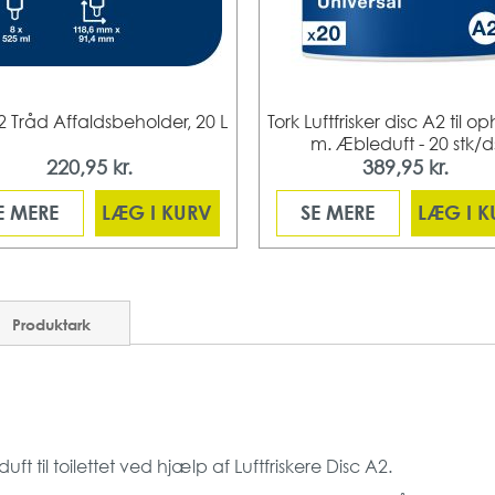
2 Tråd Affaldsbeholder, 20 L
Tork Luftfrisker disc A2 til
m. Æbleduft - 20 stk/d
220,95 kr.
389,95 kr.
E MERE
LÆG I KURV
SE MERE
LÆG I 
Produktark
ft til toilettet ved hjælp af Luftfriskere Disc A2.