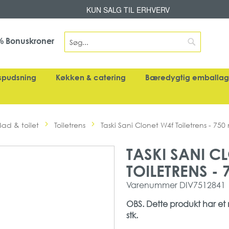
Skip
KUN SALG TIL ERHVERV
to
Content
Search
Bonuskroner
%
Search
spudsning
Køkken & catering
Bæredygtig emballa
Bad & toilet
Toiletrens
Taski Sani Clonet W4f Toiletrens - 750 
TASKI SANI C
TOILETRENS - 
Varenummer
DIV7512841
OBS. Dette produkt har et m
stk.