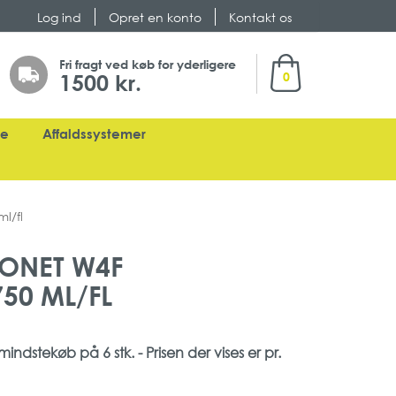
Log ind
Opret en konto
Kontakt os
Min indkøbskurv
Fri fragt ved køb for yderligere
1500 kr.
0
ge
Affaldssystemer
ml/fl
LONET W4F
750 ML/FL
indstekøb på 6 stk. - Prisen der vises er pr.