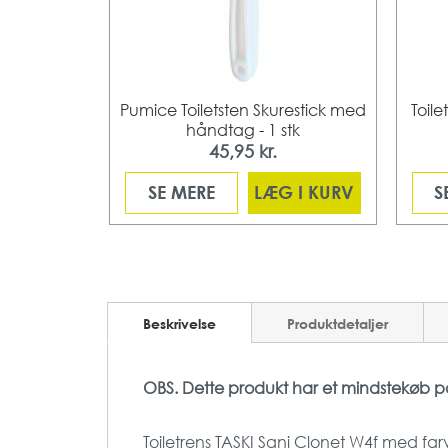
SmartOne
Pumice Toiletsten Skurestick med
Toile
 stk/krt
håndtag - 1 stk
45,95 kr.
 I KURV
SE MERE
LÆG I KURV
S
Beskrivelse
Produktdetaljer
OBS. Dette produkt har et mindstekøb på 6 s
Toiletrens TASKI Sani Clonet W4f med far