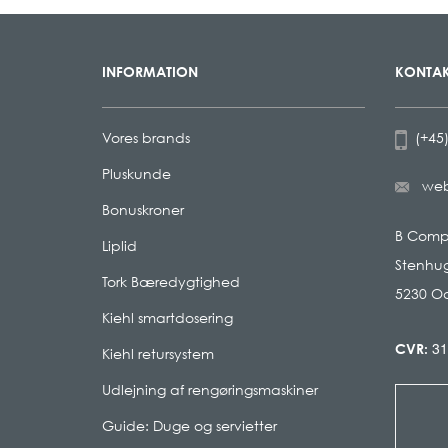
INFORMATION
KONTAK
Vores brands
(+45)
Pluskunde
we
Bonuskroner
B Com
Liplid
Stenhug
Tork Bæredygtighed
5230 O
Kiehl smartdosering
31
CVR:
Kiehl retursystem
Udlejning af rengøringsmaskiner
Guide: Duge og servietter