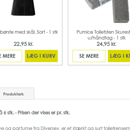
tbørste med skål, Sort - 1 stk
Pumice Toiletsten Skures
u/håndtag - 1 stk
22,95 kr.
24,95 kr.
E MERE
LÆG I KURV
SE MERE
LÆG I 
Produktark
tk. - Prisen der vises er pr. stk.
ve og parfume fra Diversey, er et stærkt og surt toiletrensem