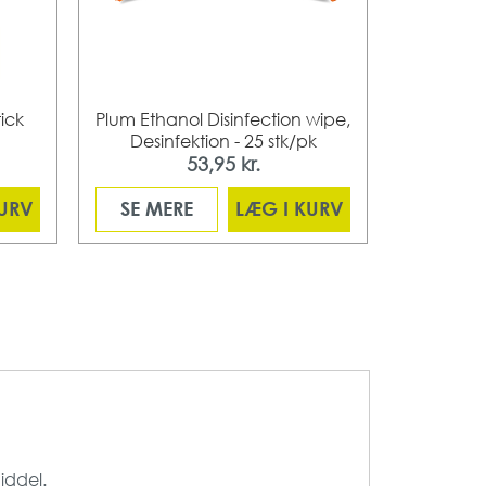
tick
Plum Ethanol Disinfection wipe,
Plum Alco-
Desinfektion - 25 stk/pk
small 
53,95 kr.
KURV
SE MERE
LÆG I KURV
SE ME
iddel.