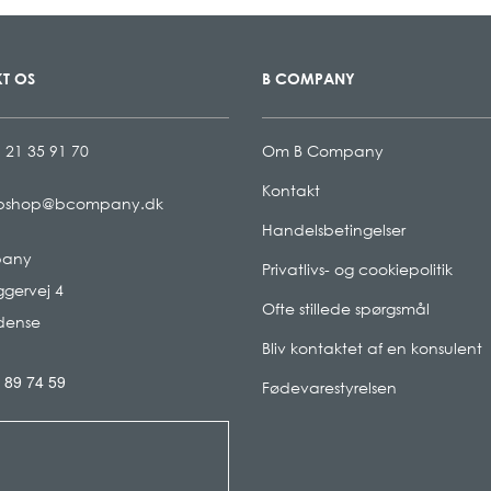
T OS
B COMPANY
 21 35 91 70
Om B Company
Kontakt
bshop@bcompany.dk
Handelsbetingelser
pany
Privatlivs- og cookiepolitik
gervej 4
Ofte stillede spørgsmål
dense
Bliv kontaktet af en konsulent
 89 74 59
Fødevarestyrelsen