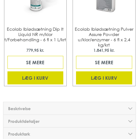
Ecolab Iblødsætning Dip It
Ecolab Iblødsætning Pulver
Liquid NR m/klor
Assure Powder
t/Forbehandling - 6 fl x 1 L/krt
u/klor/enzymer - 6 fl x 2,4
kg/krt
779,95 kr.
1.841,95 kr.
SE MERE
SE MERE
LÆG I KURV
LÆG I KURV
Beskrivelse
Produktdetaljer
Produktark