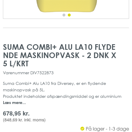
Gå
Gå
til
til
SUMA COMBI+ ALU LA10 FLYDE
slutningen
starten
NDE MASKINOPVASK - 2 DNK X
af
af
billedgalleriet
billedgalleriet
5 L/KRT
Varenummer
DIV7522873
Suma Combi+ Alu LA10 fra Diversey, er en flydende
maskinopvask på 5L.
Produktet indeholder afspændingsmiddel og er aluminium
Læs mere...
sikret
Produktet giver et rent og smukt resultat.
678,95 kr.
Fra Diversey
(
848,69 kr.
inkl. moms)
10 L
På lager - 1-3 dage
Fosfatfri