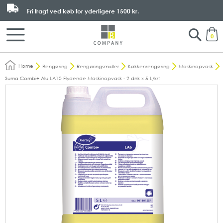
Fri fragt ved køb for yderligere
1500 kr.
Search
M
0
Home
Rengøring
Rengøringsmidler
Køkkenrengøring
Maskinopvask
Suma Combi+ Alu LA10 Flydende Maskinopvask - 2 dnk x 5 L/krt