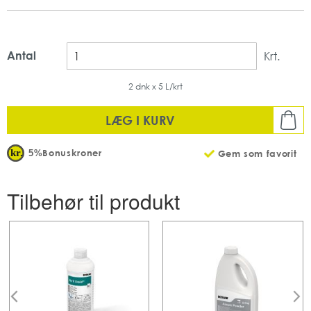
Uden Klor
Aluminium sikkert
Antal
Krt.
2 dnk x 5 L/krt
LÆG I KURV
Bonuskroner
5%
Gem som favorit
Tilbehør til produkt