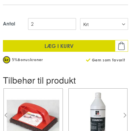
5 L
Cleaning in place
Fra Diversey
Antal
LÆG I KURV
Bonuskroner
5%
Gem som favorit
Tilbehør til produkt