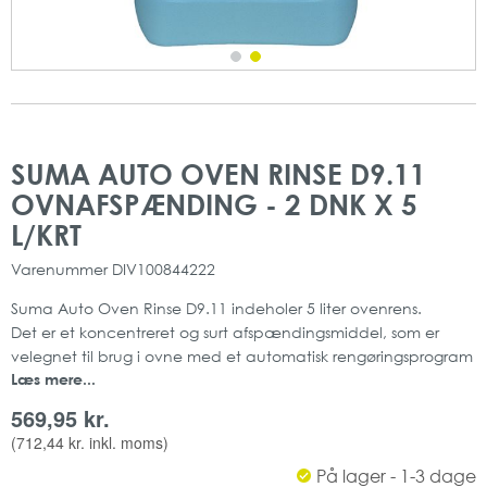
Gå
Gå
til
til
SUMA AUTO OVEN RINSE D9.11
slutningen
starten
OVNAFSPÆNDING - 2 DNK X 5
af
af
billedgalleriet
billedgalleriet
L/KRT
Varenummer
DIV100844222
Suma Auto Oven Rinse D9.11 indeholer 5 liter ovenrens.
Det er et koncentreret og surt afspændingsmiddel, som er
velegnet til brug i ovne med et automatisk rengøringsprogram
Læs mere...
(CIP).
Produktet sikre en hurtig og stribefri tørring, da det indeholder
569,95 kr.
lavtskummede komponenter.
(
712,44 kr.
inkl. moms)
Ovnen slipper også for kalkdannelser, da dette produkt
På lager - 1-3 dage
indeholder sure komponenter