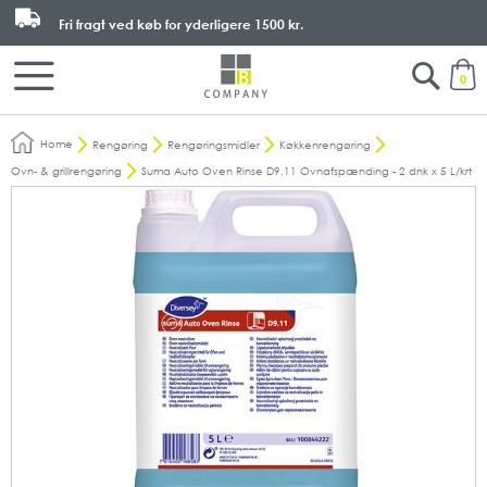
Fri fragt ved køb for yderligere
1500 kr.
Search
M
0
Home
Rengøring
Rengøringsmidler
Køkkenrengøring
Ovn- & grillrengøring
Suma Auto Oven Rinse D9.11 Ovnafspænding - 2 dnk x 5 L/krt