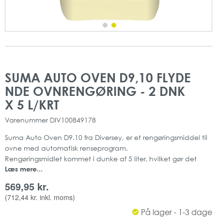
Gå
Gå
til
til
SUMA AUTO OVEN D9,10 FLYDE
slutningen
starten
NDE OVNRENGØRING - 2 DNK
af
af
billedgalleriet
billedgalleriet
X 5 L/KRT
Varenummer
DIV100849178
Suma Auto Oven D9.10 fra Diversey, er et rengøringsmiddel til
ovne med automatisk renseprogram.
Rengøringsmidlet kommet i dunke af 5 liter, hvilket gør det
Læs mere...
velegnet til steder, hvor rengøring af ovne forekommer ofte.
pH-værdi_ >12,5
569,95 kr.
(
712,44 kr.
inkl. moms)
På lager - 1-3 dage