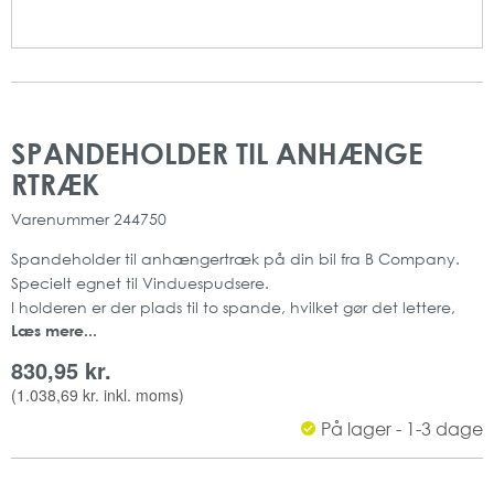
Gå
Gå
til
til
SPANDEHOLDER TIL ANHÆNGE
slutningen
starten
RTRÆK
af
af
billedgalleriet
billedgalleriet
Varenummer
244750
Spandeholder til anhængertræk på din bil fra B Company.
Specielt egnet til Vinduespudsere.
I holderen er der plads til to spande, hvilket gør det lettere,
Læs mere...
hvis man skal ud for at pudse vinduer.
Mængde: 1 stk
830,95 kr.
(
1.038,69 kr.
inkl. moms)
På lager - 1-3 dage