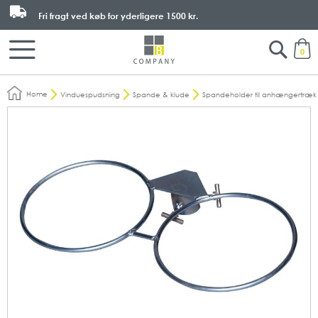
Fri fragt ved køb for yderligere
1500 kr.
Search
M
0
Home
Vinduespudsning
Spande & klude
Spandeholder til anhængertræk