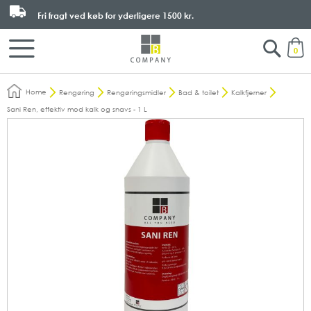
Fri fragt ved køb for yderligere
1500 kr.
Search
M
0
Home
Rengøring
Rengøringsmidler
Bad & toilet
Kalkfjerner
Sani Ren, effektiv mod kalk og snavs - 1 L