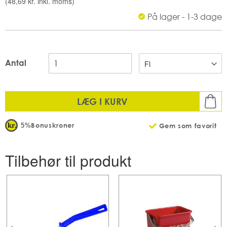
(
48,69 kr.
inkl. moms)
pH-værdi koncentrat: 9
Mængde: 1 stk pr pakke
På lager - 1-3 dage
Antal: 12 stk pr karton
Antal
LÆG I KURV
Bonuskroner
5%
Gem som favorit
Tilbehør til produkt