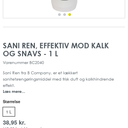
Gå
Gå
til
til
SANI REN, EFFEKTIV MOD KALK
slutningen
starten
OG SNAVS - 1 L
af
af
billedgalleriet
billedgalleriet
Varenummer
BC2040
Sani Ren fra B Company, er et lækkert
sanitetsrengøringsmiddel med frisk duft og kalkhindrende
effekt.
Læs mere...
Sani Ren kan anvendes til daglig rengøring, af alle sanitære
installationer, og andre flader som tåler vand.
Størrelse
Fjerner effektivt rester af kalk, sæbe, snavs og fedt.
Forebygger effektivt kalkdannelser og efterlader en blank og
1 L
skinnende overflade.
38,95 kr.
Emballage: 1 liter