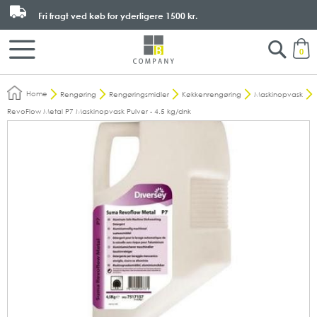
Fri fragt ved køb for yderligere
1500 kr.
Search
M
0
Home
Rengøring
Rengøringsmidler
Køkkenrengøring
Maskinopvask
RevoFlow Metal P7 Maskinopvask Pulver - 4.5 kg/dnk