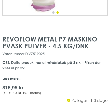
Gå
Gå
til
til
REVOFLOW METAL P7 MASKINO
slutningen
starten
PVASK PULVER - 4.5 KG/DNK
af
af
billedgalleriet
billedgalleriet
Varenummer
DIV7519025
OBS. Dette produkt har et mindstekøb på 3 stk. - Prisen der
vises er pr. stk.
Læs mere...
Suma Revoflow Metal P7 fra Diversey, er et effektivt
maskinopvaskemiddel i pulverform, som velegnet til fjernelse
815,95 kr.
af besmudsning i blødt vand. Produktet indeholder klor og
(
1.019,94 kr.
inkl. moms)
kan anvendes til aluminium.
På lager - 1-3 dage
Produktet kan anvendes til alle typer opvaskemaskinger med