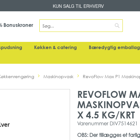
Skip
KUN SALG TIL ERHVERV
to
Content
Search
Bonuskroner
%
Search
spudsning
Køkken & catering
Bæredygtig emballa
Køkkenrengøring
Maskinopvask
RevoFlow Max P1 Maskinopva
REVOFLOW M
MASKINOPVAS
X 4.5 KG/KRT
Varenummer
DIV7514621
OBS: Der tillægges et farli