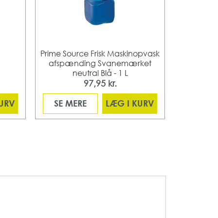
Prime Source Frisk Maskinopvask
Cleanosan
afspænding Svanemærket
neutral Blå - 1 L
97,95 kr.
KURV
SE MERE
LÆG I KURV
SE ME