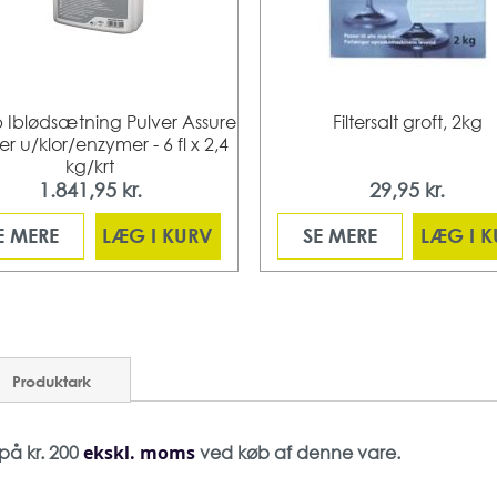
 Iblødsætning Pulver Assure
Filtersalt groft, 2kg
r u/klor/enzymer - 6 fl x 2,4
kg/krt
1.841,95 kr.
29,95 kr.
E MERE
LÆG I KURV
SE MERE
LÆG I 
Produktark
ekskl. moms
 på kr. 200
ved køb af denne vare.