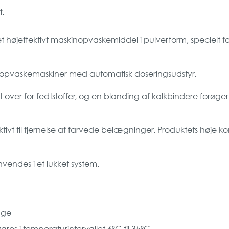
t.
 højeffektivt maskinopvaskemiddel i pulverform, specielt for
le opvaskemaskiner med automatisk doseringsudstyr.
vt over for fedtstoffer, og en blanding af kalkbindere forøg
ektivt til fjernelse af farvede belægninger. Produktets høje
endes i et lukket system.
age
es i temperaturintervallet 6ºC til 35ºC