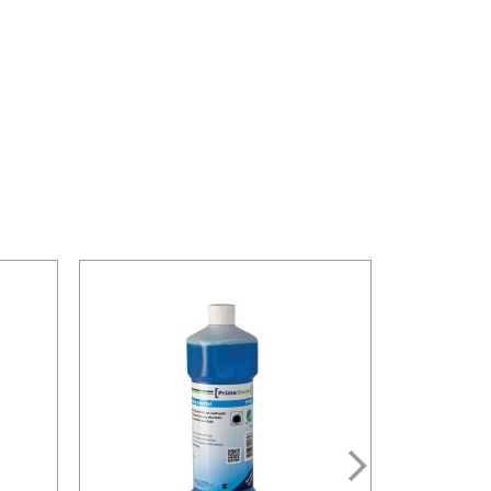
ng): 13,0
uåbnet emballage
t skal opbevares i temperaturintervallet
unk
. karton