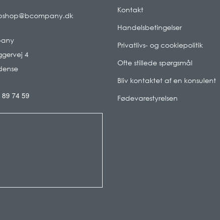
Kontakt
bshop@bcompany.dk
Handelsbetingelser
pany
Privatlivs- og cookiepolitik
gervej 4
Ofte stillede spørgsmål
dense
Bliv kontaktet af en konsulent
 89 74 59
Fødevarestyrelsen