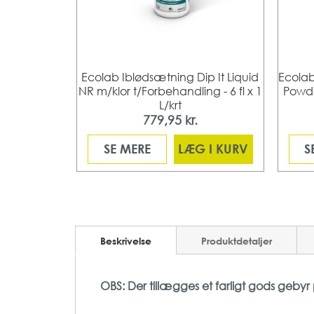
80 mm
Ecolab Iblødsætning Dip It Liquid
Ecolab
NR m/klor t/Forbehandling - 6 fl x 1
Powde
L/krt
779,95 kr.
 I KURV
SE MERE
LÆG I KURV
S
Beskrivelse
Produktdetaljer
OBS: Der tillægges et farligt gods gebyr