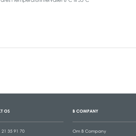
T OS
B COMPANY
 21 35 91 70
Om B Company