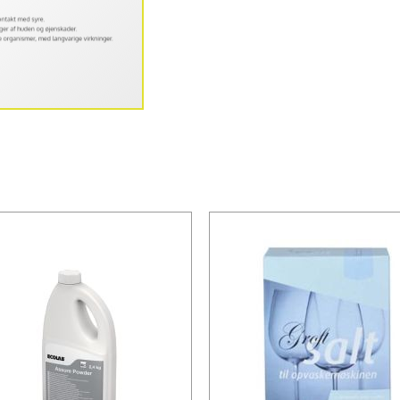
pH-værdi (1% opløsni
Holdbarhed: 1 år i 
Opbevaring_ Produkte
6ºC til 35ºC
Indhold: 4.5 kg pr. d
Mængde: 3 dunke pr