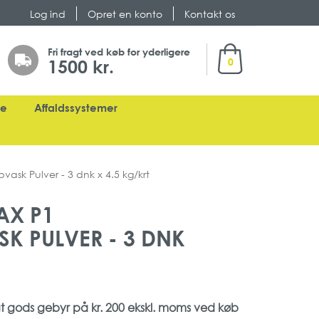
Log ind
Opret en konto
Kontakt os
Min indkøbskurv
Fri fragt ved køb for yderligere
1500 kr.
0
ge
Affaldssystemer
sk Pulver - 3 dnk x 4.5 kg/krt
AX P1
K PULVER - 3 DNK
gt gods gebyr på kr. 200
ekskl. moms
ved køb