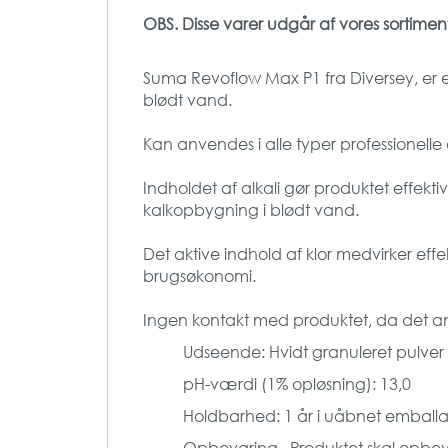
OBS. Disse varer udgår af vores sortimen
Suma Revoflow Max P1 fra Diversey, er et
blødt vand.
Kan anvendes i alle typer professionel
Indholdet af alkali gør produktet effekti
kalkopbygning i blødt vand.
Det aktive indhold af klor medvirker eff
brugsøkonomi.
Ingen kontakt med produktet, da det anv
Udseende: Hvidt granuleret pulver
pH-værdi (1% opløsning): 13,0
Holdbarhed: 1 år i uåbnet emball
Opbevaring_ Produktet skal opbevar