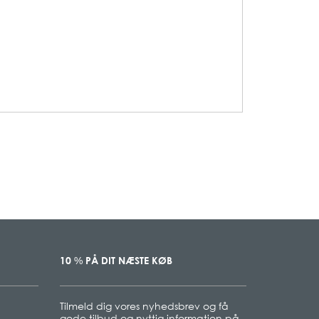
10
PÅ DIT NÆSTE KØB
%
Tilmeld dig vores nyhedsbrev og få
gode tilbud og nyttig information på