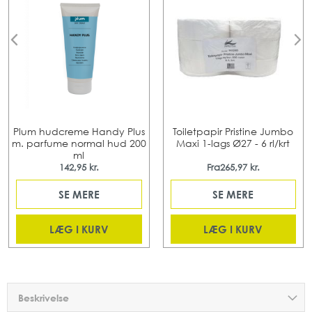
Plum hudcreme Handy Plus
Toiletpapir Pristine Jumbo
m. parfume normal hud 200
Maxi 1-lags Ø27 - 6 rl/krt
ml
142,95 kr.
Fra
265,97 kr.
SE MERE
SE MERE
LÆG I KURV
LÆG I KURV
Beskrivelse