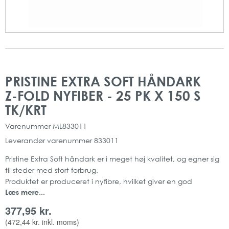
Gå
Gå
til
til
PRISTINE EXTRA SOFT HÅNDARK
slutningen
starten
Z-FOLD NYFIBER - 25 PK X 150 S
af
af
billedgalleriet
billedgalleriet
TK/KRT
Varenummer
ML833011
Leverandør varenummer
833011
Pristine Extra Soft håndark er i meget høj kvalitet, og egner sig
til steder med stort forbrug.
Produktet er produceret i nyfibre, hvilket giver en god
Læs mere...
sugeevne.
Produktet er tildelt EU Blomsten, som er et anerkendt mærke
377,95 kr.
både i og udenfor EU.
(
472,44 kr.
inkl. moms)
Z-Fold