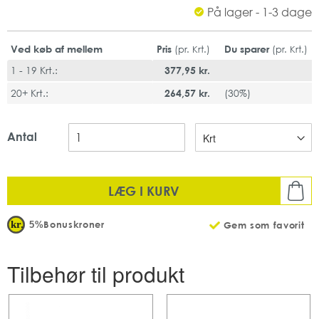
På lager - 1-3 dage
2 lag
Af nyfibre
20,3 cmx 24 cm
Ved køb af mellem
Pris
Du sparer
(pr. Krt.)
(pr. Krt.)
Hvid
1 - 19 Krt.:
377,95 kr.
Mængde: 150 stk pr pakke
Antal: 25 pakker pr karton
20+ Krt.:
264,57 kr.
(
30%
)
Antal
LÆG I KURV
Bonuskroner
5%
Gem som favorit
Tilbehør til produkt