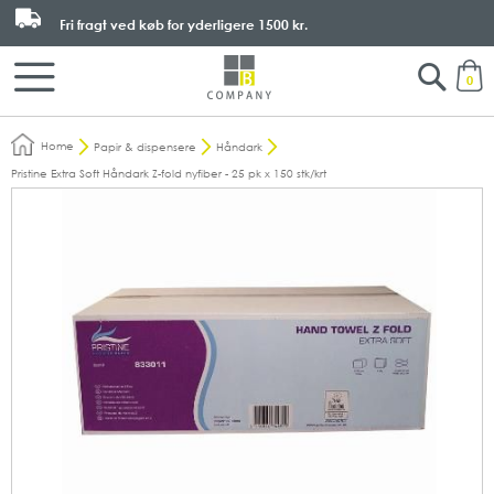
Fri fragt ved køb for yderligere
1500 kr.
Search
M
0
Home
Papir & dispensere
Håndark
Pristine Extra Soft Håndark Z-fold nyfiber - 25 pk x 150 stk/krt