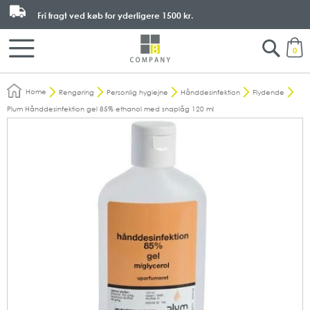
Fri fragt ved køb for yderligere
1500 kr.
Search
M
0
Home
Rengøring
Personlig hygiejne
Hånddesinfektion
Flydende
Plum Hånddesinfektion gel 85% ethanol med snaplåg 120 ml