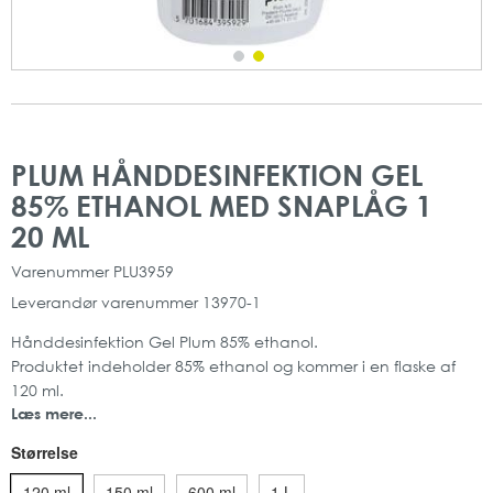
Gå
Gå
til
til
PLUM HÅNDDESINFEKTION GEL
slutningen
starten
85% ETHANOL MED SNAPLÅG 1
af
af
billedgalleriet
billedgalleriet
20 ML
Varenummer
PLU3959
Leverandør varenummer
13970-1
Hånddesinfektion Gel Plum 85% ethanol.
Produktet indeholder 85% ethanol og kommer i en flaske af
120 ml.
Læs mere...
Her får du en effektiv alkoholbaseret hånddesinfektion i gel
form.
Størrelse
Herudover indeholder hånddesinfektionen glycerin som
modvirker udtørring af huden.
120 ml
150 ml
600 ml
1 L