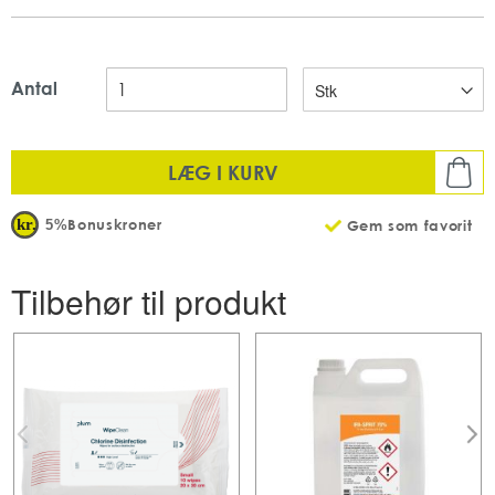
Til tør og følsom hud
Klinisk testet
Duftfri
70% fedtindhold
Antal
Indhold: 100 g
Mængde: 1 stk
Antal: 10 stk pr karton
LÆG I KURV
Bonuskroner
5%
Gem som favorit
Tilbehør til produkt