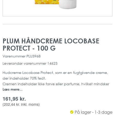
Gå
Gå
til
til
PLUM HÅNDCREME LOCOBASE
slutningen
starten
PROTECT - 100 G
af
af
billedgalleriet
billedgalleriet
Varenummer
PLU3968
Leverandør varenummer
14623
Hudcreme Locobase Protect, som er en fugtgivende creme,
der indeholder 70% fedt.
Cremen indeholder ikke farve eller parfume, hvilket mindsker
Læs mere...
risikoen for allergiske reaktioner.
Den er velegnet til tør og irriteret hud og skal anvendes på
161,95 kr.
rene og tørre hænder.
(
202,44 kr.
inkl. moms)
Denne creme beskytter huden, samt øger hudens fugtighed.
På lager - 1-3 dage
Denne håndcreme er anbefalet af Asthma Allergy Nordic.