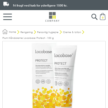
Fri fragt ved køb for yderligere
1500 kr.
Search
M
0
Home
Rengøring
Personlig hygiejne
Creme & lotion
Plum Håndcreme Locobase Protect - 100 g