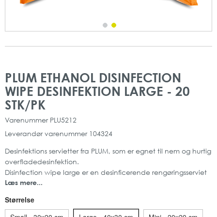
Gå
Gå
til
til
PLUM ETHANOL DISINFECTION
slutningen
starten
WIPE DESINFEKTION LARGE - 20
af
af
billedgalleriet
billedgalleriet
STK/PK
Varenummer
PLU5212
Leverandør varenummer
104324
Desinfektions servietter fra PLUM, som er egnet til nem og hurtig
overfladedesinfektion.
Disinfection wipe large er en desinficerende rengøringsserviet
Læs mere...
uden parfume.
Servietterne er fremstillet af polyester, og opfylder kravene i
Størrelse
EN14885.
Kludene er pakket i lufttætte forpakninger, for at sikre at de