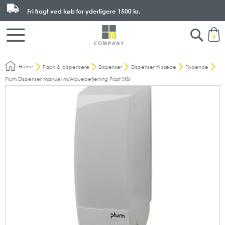
Fri fragt ved køb for yderligere
1500 kr.
Search
M
0
Home
Papir & dispensere
Dispenser
Dispenser til sæbe
Flydende
Plum Dispenser manuel m/Albuebetjening Plast Stål