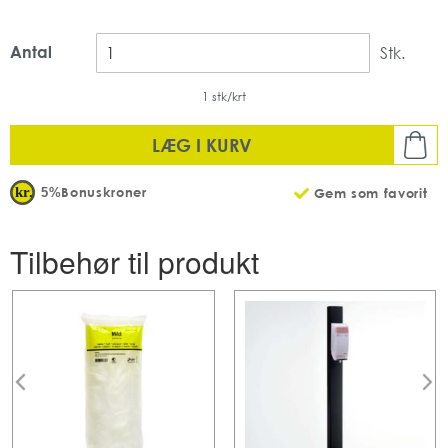
Plum
Bruges til 1 liters poser
Antal
Stk.
H: 300 mm, B: 112 mm, D: 115 mm
Antal: 1 stk. pr karton
1 stk/krt
Transparent
LÆG I KURV
Bonuskroner
5%
Gem som favorit
Tilbehør til produkt