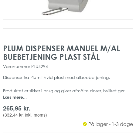
Gå
Gå
til
til
PLUM DISPENSER MANUEL M/AL
slutningen
starten
BUEBETJENING PLAST STÅL
af
af
billedgalleriet
billedgalleriet
Varenummer
PLU4294
Dispenser fra Plum i hvid plast med albuebetjening.
Produktet er sikker i brug og giver afmålte doser, hvilket gør
Læs mere...
den mere miljørigtig.
265,95 kr.
Deruoder er den meget hygiejnisk at anvende, nem at
(
332,44 kr.
inkl. moms)
rengøre og genopfylde.
På lager - 1-3 dage
Leveres med og uden albuebetjening.