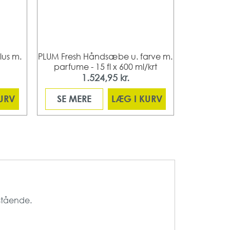
us m.
PLUM Fresh Håndsæbe u. farve m.
Plum Hånd
parfume - 15 fl x 600 ml/krt
P
1.524,95 kr.
KURV
SE MERE
LÆG I KURV
SE ME
 stående.