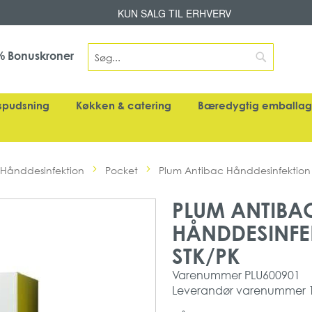
Skip
KUN SALG TIL ERHVERV
to
Content
Search
Bonuskroner
%
Search
spudsning
Køkken & catering
Bæredygtig emballa
Hånddesinfektion
Pocket
Plum Antibac Hånddesinfektion s
PLUM ANTIBA
HÅNDDESINFEK
STK/PK
Varenummer
PLU600901
Leverandør varenummer