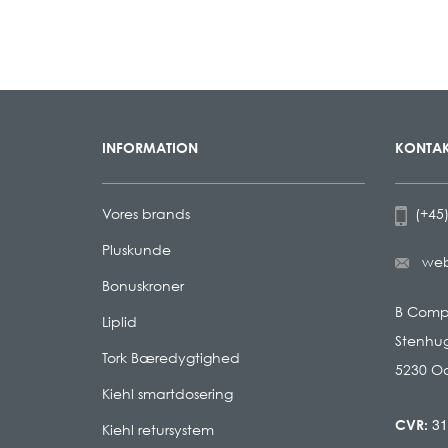
INFORMATION
KONTAK
Vores brands
(+45)
Pluskunde
we
Bonuskroner
B Com
Liplid
Stenhug
Tork Bæredygtighed
5230 O
Kiehl smartdosering
31
CVR:
Kiehl retursystem