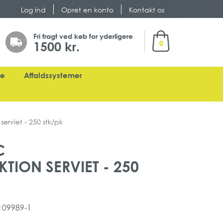
Log ind
Opret en konto
Kontakt os
Min indkøbskurv
Fri fragt ved køb for yderligere
1500 kr.
0
ge
Affaldssystemer
erviet - 250 stk/pk
C
TION SERVIET - 250
109989-1