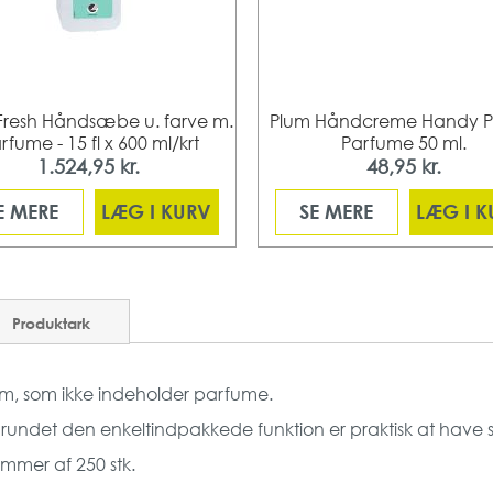
Fresh Håndsæbe u. farve m.
Plum Håndcreme Handy Pl
rfume - 15 fl x 600 ml/krt
Parfume 50 ml.
1.524,95 kr.
48,95 kr.
E MERE
LÆG I KURV
SE MERE
LÆG I 
Produktark
um, som ikke indeholder parfume.
m grundet den enkeltindpakkede funktion er praktisk at have
mmer af 250 stk.