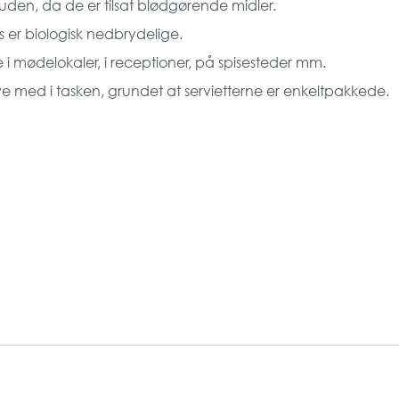
huden, da de er tilsat blødgørende midler.
es er biologisk nedbrydelige.
de i mødelokaler, i receptioner, på spisesteder mm.
ave med i tasken, grundet at servietterne er enkeltpakkede.