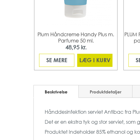
u. farve m.
Plum Håndcreme Handy Plus m.
PLUM 
0 ml/krt
Parfume 50 ml.
pa
.
48,95 kr.
 I KURV
SE MERE
LÆG I KURV
S
Beskrivelse
Produktdetaljer
Hånddesinfektion serviet Antibac fra Pl
Det er en ekstra tyk og stor serviet, so
Produktet Indeholder 85% ethanol og ko