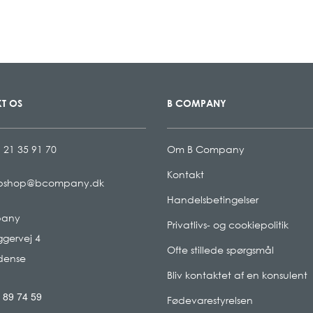
T OS
B COMPANY
 21 35 91 70
Om B Company
Kontakt
bshop@bcompany.dk
Handelsbetingelser
pany
Privatlivs- og cookiepolitik
gervej 4
Ofte stillede spørgsmål
dense
Bliv kontaktet af en konsulent
 89 74 59
Fødevarestyrelsen