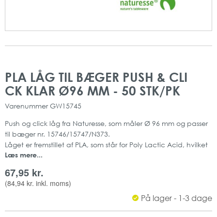
Gå
Gå
til
til
PLA LÅG TIL BÆGER PUSH & CLI
slutningen
starten
CK KLAR Ø96 MM - 50 STK/PK
af
af
billedgalleriet
billedgalleriet
Varenummer
GW15745
Push og click låg fra Naturesse, som måler Ø 96 mm og passer
til bæger nr. 15746/15747/N373.
Låget er fremstillet af PLA, som står for Poly Lactic Acid, hvilket
Læs mere...
er et bæredygtigt materiale som er biologisk nedbrydeligt.
Naturesse
67,95 kr.
Bæredygtigt
(
84,94 kr.
inkl. moms)
Materiale: PLA, bioplast
På lager - 1-3 dage
Farve: Transparent
15 x 50 stk/krt.