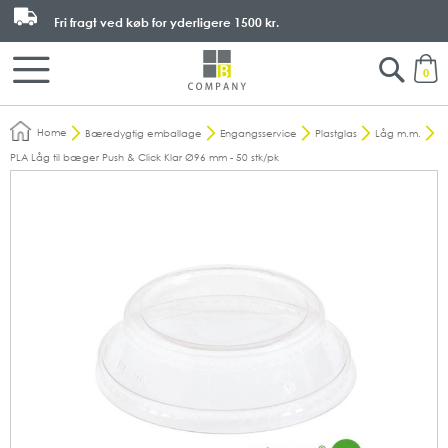
Fri fragt ved køb for yderligere
1500 kr.
Search
M
0
Home
Bæredygtig emballage
Engangsservice
Plastglas
Låg m.m.
PLA Låg til bæger Push & Click Klar Ø96 mm - 50 stk/pk