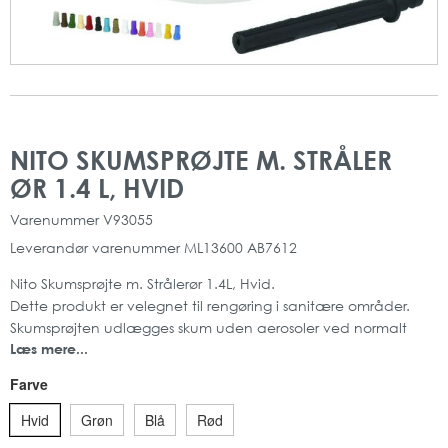
Gå
Gå
til
til
NITO SKUMSPRØJTE M. STRÅLER
slutningen
starten
ØR 1.4 L, HVID
af
af
billedgalleriet
billedgalleriet
Varenummer
V93055
Leverandør varenummer
ML13600 AB7612
Nito Skumsprøjte m. Strålerør 1.4L, Hvid.
Dette produkt er velegnet til rengøring i sanitære områder.
Skumsprøjten udlægges skum uden aerosoler ved normalt
Læs mere...
vandtryk, samt sikrer det ergonomiske design en god
arbejdsstilling
Farve
Altid korrekt dosering i forhold 0,15-10%. Man skal være
opmærksom på tilbageløb af kemi, da det kan skade
Hvid
Grøn
Blå
Rød
drikkevandet.