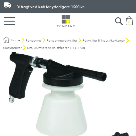
Fri fragt ved køb for yderligere
1500 kr.
Search
M
0
Home
Rengøring
Rengøringsrekvisitter
Rekvisitter til industrikøkkener
Skumsprøjter
Nito Skumsprøjte m. strålerør 1.4 L, Hvid