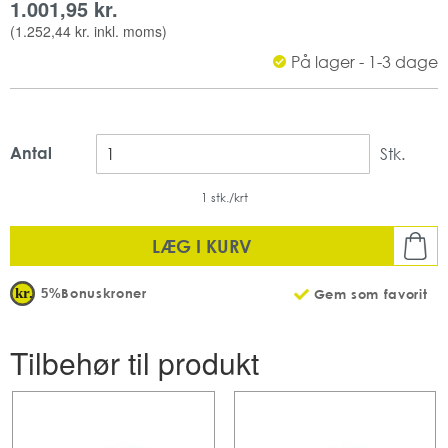
1.001,95 kr.
Slange medfølger ikke, men fås både i 10 og 20 meter, alt
(
1.252,44 kr.
inkl. moms)
efter hvor stort et område man skal skumrengøre.
Produktet egner sig særdeles godt til rengøring af
På lager - 1-3 dage
industrikøkkener.
Kapacitet: 1,4 L
Farve: hvid
Tåler min 5°C til max 40°C
Antal
Stk.
Mængde: 1 stk pr pakke
1 stk./krt
LÆG I KURV
Bonuskroner
5%
Gem som favorit
Tilbehør til produkt