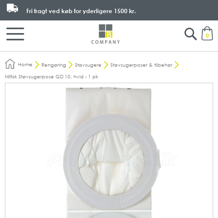
Fri fragt ved køb for yderligere
1500 kr.
Search
M
0
Home
Rengøring
Støvsugere
Støvsugerposer & tilbehør
Nilfisk Støvsugerpose GD 10, hvid - 1 pk