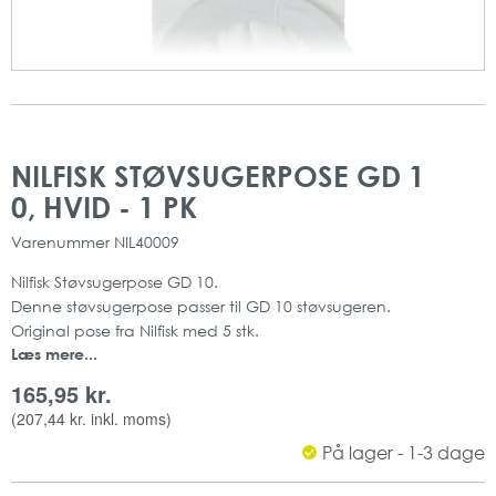
Gå
Gå
til
til
NILFISK STØVSUGERPOSE GD 1
slutningen
starten
0, HVID - 1 PK
af
af
billedgalleriet
billedgalleriet
Varenummer
NIL40009
Nilfisk Støvsugerpose GD 10.
Denne støvsugerpose passer til GD 10 støvsugeren.
Original pose fra Nilfisk med 5 stk.
Læs mere...
Mængde: 5 stk pr pakke
165,95 kr.
(
207,44 kr.
inkl. moms)
På lager - 1-3 dage