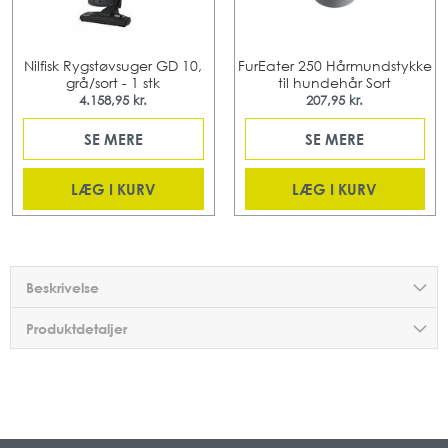
Nilfisk Rygstøvsuger GD 10,
FurEater 250 Hårmundstykke
grå/sort - 1 stk
til hundehår Sort
4.158,95 kr.
207,95 kr.
SE MERE
SE MERE
LÆG I KURV
LÆG I KURV
Beskrivelse
Produktdetaljer