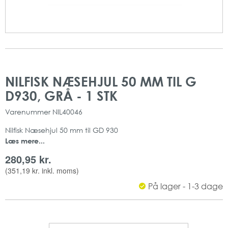
Gå
Gå
til
til
NILFISK NÆSEHJUL 50 MM TIL G
slutningen
starten
D930, GRÅ - 1 STK
af
af
billedgalleriet
billedgalleriet
Varenummer
NIL40046
Nilfisk Næsehjul 50 mm til GD 930
Læs mere...
280,95 kr.
(
351,19 kr.
inkl. moms)
På lager - 1-3 dage