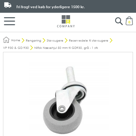
Fri fragt ved køb for yderligere
1500 kr.
Search
M
0
Home
Rengøring
Støvsugere
Reservedele til støvsugere
VP 930 & GD 930
Nilfisk Næsehjul 50 mm til GD930, grå - 1 stk