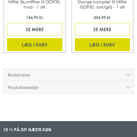
Nilfisk Skumfilter til GD930,
Slange komplet til Nilfisk
hvid - 1 stk
GD930, sort/grå - 1 stk
154,95 kr.
324,95 kr.
SE MERE
SE MERE
LÆG I KURV
LÆG I KURV
Beskrivelse
Produktdetaljer
10
PÅ DIT NÆSTE KØB
%